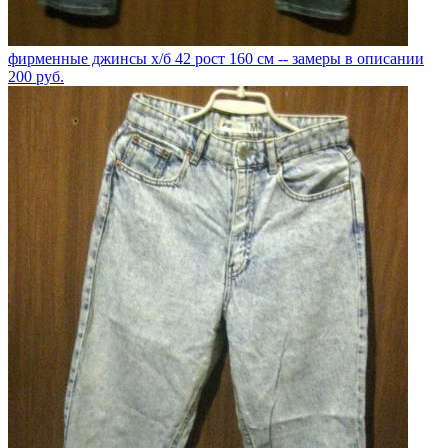
фирменные джинсы х/б 42 рост 160 см -- замеры в описании
200
руб.