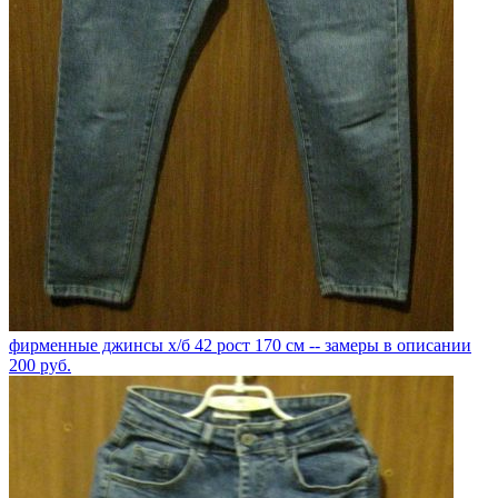
фирменные джинсы х/б 42 рост 170 см -- замеры в описании
200
руб.