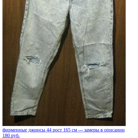
фирменные джинсы 44 рост 165 см --- замеры в описании
180
руб.