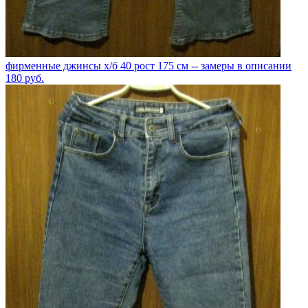
фирменные джинсы х/б 40 рост 175 см -- замеры в описании
180
руб.