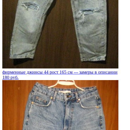
фирменные джинсы 44 рост 165 см --- замеры в описании
180
руб.