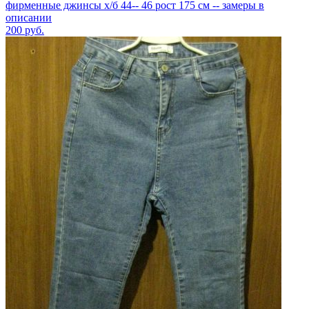
фирменные джинсы х/б 44-- 46 рост 175 см -- замеры в
описании
200
руб.