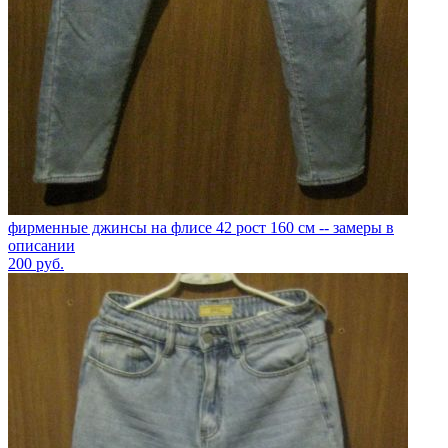
фирменные джинсы на флисе 42 рост 160 см -- замеры в
описании
200
руб.