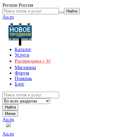
Регион
Россия
Найти
Au.ru
Каталог
Услуги
Распродажа с 1
₽
Магазины
Форум
Помощь
Блог
Найти
Меню
Au.ru
Au.ru