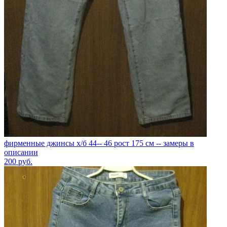
фирменные джинсы х/б 44-- 46 рост 175 см -- замеры в
описании
200
руб.