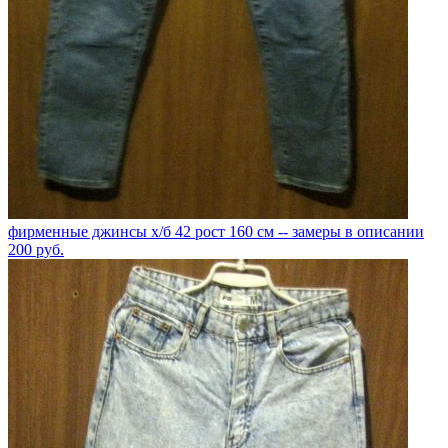
фирменные джинсы х/б 42 рост 160 см -- замеры в описании
200
руб.