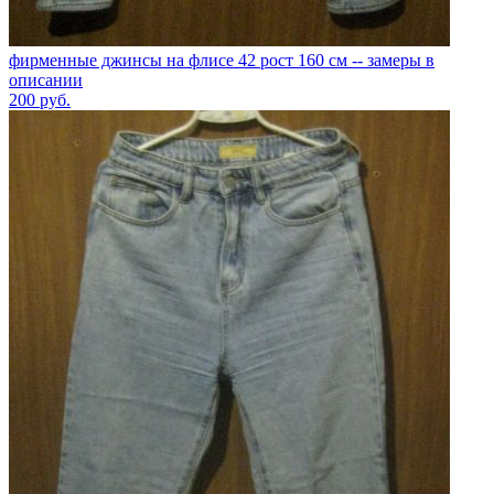
фирменные джинсы на флисе 42 рост 160 см -- замеры в
описании
200
руб.