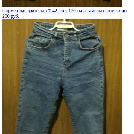
фирменные джинсы х/б 42 рост 170 см -- замеры в описании
200
руб.