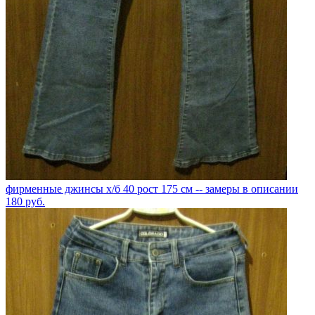
фирменные джинсы х/б 40 рост 175 см -- замеры в описании
180
руб.