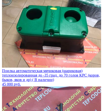
Поилка автоматическая мячиковая (шариковая)
теплоизолированная до -35 град. до 70 голов КРС (коров,
быков, яков и др) ( В наличии)
45 000
руб.