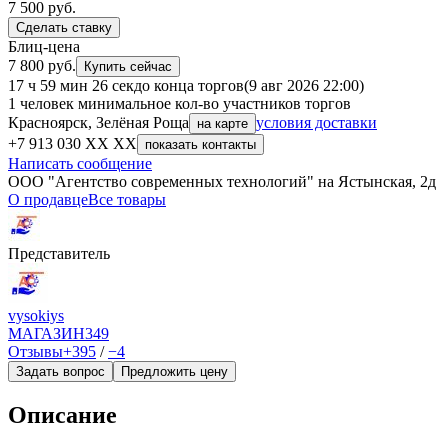
7 500
руб.
Сделать ставку
Блиц-цена
7 800 руб.
Купить сейчас
17 ч 59 мин 26 сек
до конца торгов
(9 авг 2026 22:00)
1 человек
минимальное кол-во участников торгов
Красноярск, Зелёная Роща
условия доставки
на карте
+7 913 030 XX XX
показать контакты
Написать сообщение
ООО "Агентство современных технологий" на Ястынская, 2д
О продавце
Все товары
Представитель
vysokiys
МАГАЗИН
349
Отзывы
+395
/
−4
Задать вопрос
Предложить цену
Описание