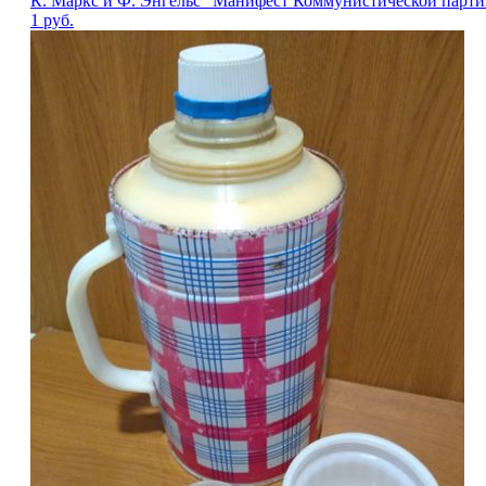
К. Маркс и Ф. Энгельс "Манифест Коммунистической парти
1
руб.