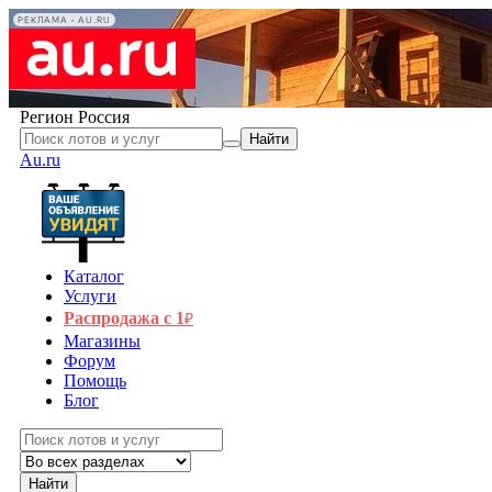
РЕКЛАМА • AU.RU
Регион
Россия
Найти
Au.ru
Каталог
Услуги
Распродажа с 1
₽
Магазины
Форум
Помощь
Блог
Найти