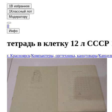
1
В избранное
1
Классный лот
Модератору
0
Инфо
тетрадь в клетку 12 л СССР
г. Красноярск
/
Компьютеры, оргтехника, канцтовары
/
Канцел