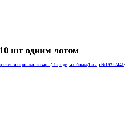
 10 шт одним лотом
ярские и офисные товары
/
Тетради, альбомы
/
Товар №19322441
/