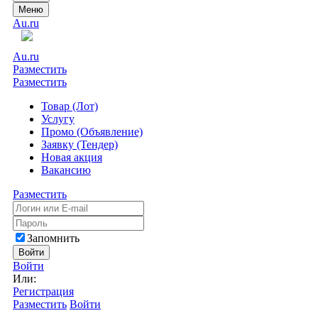
Меню
Au.ru
Au.ru
Разместить
Разместить
Товар (Лот)
Услугу
Промо (Объявление)
Заявку (Тендер)
Новая акция
Вакансию
Разместить
Запомнить
Войти
Войти
Или:
Регистрация
Разместить
Войти