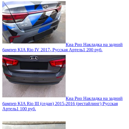
Киа Рио Накладка на задний
бампер KIA Rio IV 2017- Русская Артель
1 200
руб.
Киа Рио Накладка на задний
бампер KIA Rio III (седан) 2015-2016 (рестайлинг) Русская
Артель
1 100
руб.