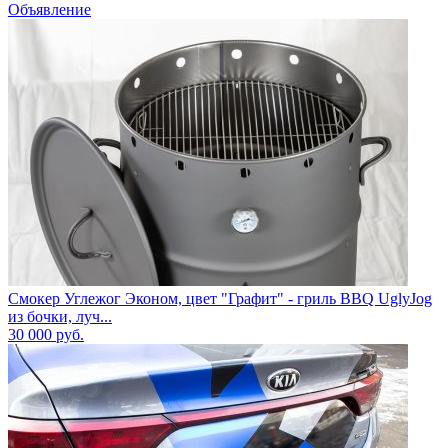
Объявление
Смокер Углежог Эконом, цвет "Графит" - гриль BBQ UglyJog
из бочки, луч...
30 000
руб.