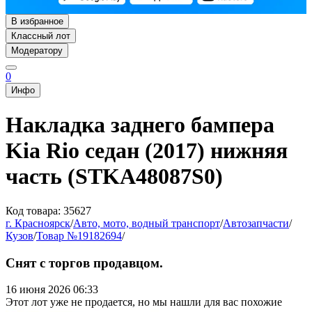
В избранное
Классный лот
Модератору
0
Инфо
Накладка заднего бампера
Kia Rio седан (2017) нижняя
часть (STKA48087S0)
Код товара: 35627
г. Красноярск
/
Авто, мото, водный транспорт
/
Автозапчасти
/
Кузов
/
Товар №19182694
/
Снят с торгов продавцом.
16 июня 2026 06:33
Этот лот уже не продается, но мы нашли для вас похожие