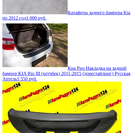
Катафоты заднего бампера Kia
rio 2012 год
1 000
руб.
Киа Рио Накладка на задний
бампер KIA Rio III (хетчбек) 2011-2015 (дорестайлинг) Русская
Артель
1 550
руб.