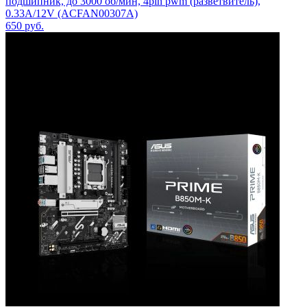
подшипник, до 3000 об/мин, 4pin pwm (разветвитель),
0.33A/12V (ACFAN00307A)
650
руб.