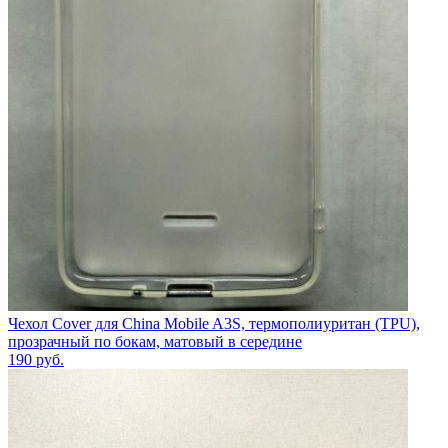
Чехол Cover для China Mobile A3S, термополиуритан (TPU),
прозрачный по бокам, матовый в середине
190
руб.