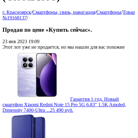
г. Красноярск
/
Смартфоны, связь, навигация
/
Смартфоны
/
Товар
№19168137
/
Продан по цене «Купить сейчас».
23 янв 2023 19:09
Этот лот уже не продается, но мы нашли для вас похожие
Гарантия 1 год. Новый
смартфон Xiaomi Redmi Note 15 Pro 5G 6.83" 1.5K Amoled,
Dimensity 7400-Ultra ...
25 490
руб.