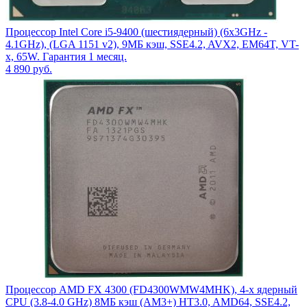
Процессор Intel Core i5-9400 (шестиядерный) (6x3GHz -
4.1GHz), (LGA 1151 v2), 9МБ кэш, SSE4.2, AVX2, EM64T, VT-
x, 65W. Гарантия 1 месяц.
4 890
руб.
Процессор AMD FX 4300 (FD4300WMW4MHK), 4-х ядерный
CPU (3.8-4.0 GHz) 8МБ кэш (AM3+) HT3.0, AMD64, SSE4.2,