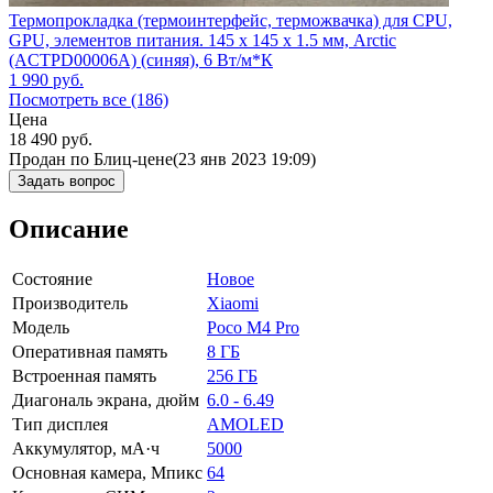
Термопрокладка (термоинтерфейс, терможвачка) для CPU,
GPU, элементов питания. 145 x 145 x 1.5 мм, Arctic
(ACTPD00006A) (синяя), 6 Вт/м*К
1 990
руб.
Посмотреть все (186)
Цена
18 490
руб.
Продан по Блиц-цене
(23 янв 2023 19:09)
Задать вопрос
Описание
Состояние
Новое
Производитель
Xiaomi
Модель
Poco M4 Pro
Оперативная память
8 ГБ
Встроенная память
256 ГБ
Диагональ экрана, дюйм
6.0 - 6.49
Тип дисплея
AMOLED
Аккумулятор, мА·ч
5000
Основная камера, Мпикс
64