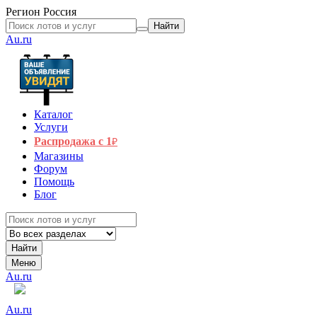
Регион
Россия
Найти
Au.ru
Каталог
Услуги
Распродажа с 1
₽
Магазины
Форум
Помощь
Блог
Найти
Меню
Au.ru
Au.ru