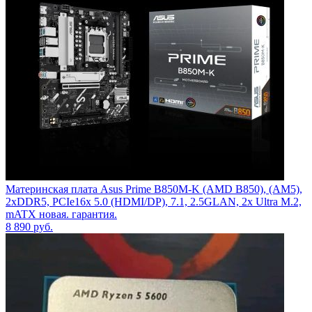
Материнская плата Asus Prime B850M-K (AMD B850), (AM5),
2xDDR5, PCIe16x 5.0 (HDMI/DP), 7.1, 2.5GLAN, 2x Ultra M.2,
mATX новая. гарантия.
8 890
руб.