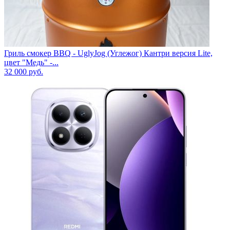
Гриль смокер BBQ - UglyJog (Углежог) Кантри версия Lite,
цвет "Медь" -...
32 000
руб.