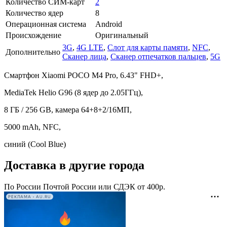
Количество СИМ-карт
2
Количество ядер
8
Операционная система
Android
Происхождение
Оригинальный
3G
,
4G LTE
,
Слот для карты памяти
,
NFC
,
Дополнительно
Сканер лица
,
Сканер отпечатков пальцев
,
5G
Смартфон Xiaomi POCO M4 Pro, 6.43" FHD+,
MediaTek Helio G96 (8 ядер до 2.05ГГц),
8 ГБ / 256 GB, камера 64+8+2/16МП,
5000 mAh, NFC,
синий (Cool Blue)
Доставка в другие города
По России Почтой России или СДЭК от 400р.
РЕКЛАМА • AU.RU