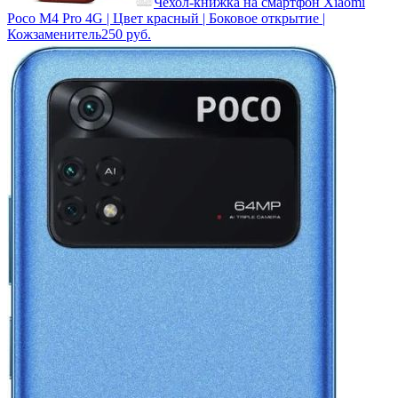
Чехол-книжка на смартфон Xiaomi
Poco M4 Pro 4G | Цвет красный | Боковое открытие |
Кожзаменитель
250
руб.