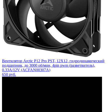
Вентилятор Arctic P12 Pro PST, 12X12, гидродинамический
подшипник, до 3000 об/мин, 4pin pwm (разветвитель),
0.33A/12V (ACFAN00307A)
650
руб.