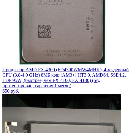
Процессор AMD FX 4300 (FD4300WMW4MHK), 4-х ядерный
CPU (3.8-4.0 GHz) 8МБ кэш (AM3+) HT3.0, AMD64, SSE4.2,
TDP 95W, (быстрее, чем FX-4100, FX-4130) (б/у,
протестирован, гарантия 1 месяц)
650
руб.