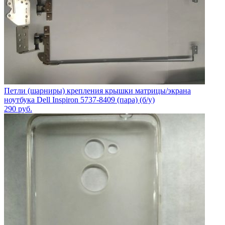
Петли (шарниры) крепления крышки матрицы/экрана
ноутбука Dell Inspiron 5737-8409 (пара) (б/у)
290
руб.