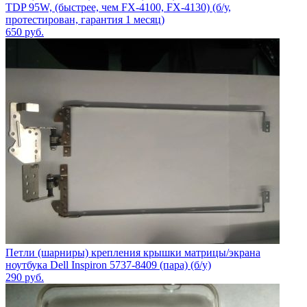
TDP 95W, (быстрее, чем FX-4100, FX-4130) (б/у,
протестирован, гарантия 1 месяц)
650
руб.
Петли (шарниры) крепления крышки матрицы/экрана
ноутбука Dell Inspiron 5737-8409 (пара) (б/у)
290
руб.