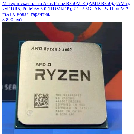
Материнская плата Asus Prime B850M-K (AMD B850), (AM5),
2xDDR5, PCIe16x 5.0 (HDMI/DP), 7.1, 2.5GLAN, 2x Ultra M.2,
mATX новая. гарантия.
8 890
руб.