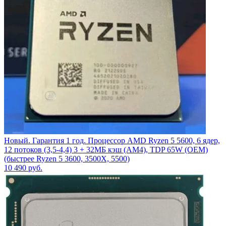
Новый. Гарантия 1 год. Процессор AMD Ryzen 5 5600, 6 ядер,
12 потоков (3,5-4,4) 3 + 32МБ кэш (AM4), TDP 65W (OEM)
(быстрее Ryzen 5 3600, 3500X, 5500)
10 490
руб.