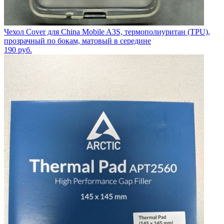
Чехол Cover для China Mobile A3S, термополиуритан (TPU),
прозрачный по бокам, матовый в середине
190
руб.