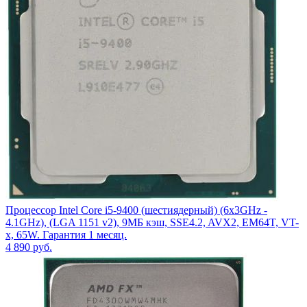
Процессор Intel Core i5-9400 (шестиядерный) (6x3GHz -
4.1GHz), (LGA 1151 v2), 9МБ кэш, SSE4.2, AVX2, EM64T, VT-
x, 65W. Гарантия 1 месяц.
4 890
руб.