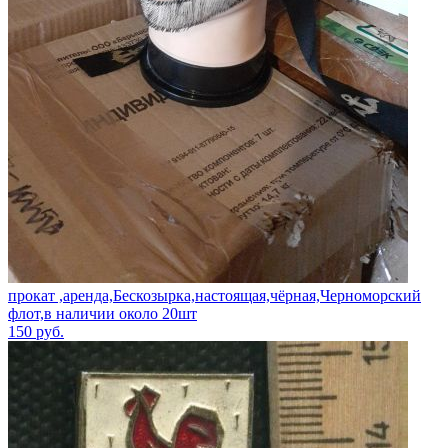
прокат ,аренда,Бескозырка,настоящая,чёрная,Черноморский
флот,в наличии около 20шт
150
руб.