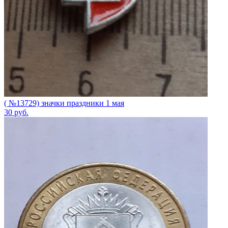
( №13729) значки праздники 1 мая
30
руб.