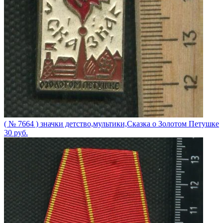
( № 7664 ) значки детство,мультики,Сказка о Золотом Петушке
30
руб.