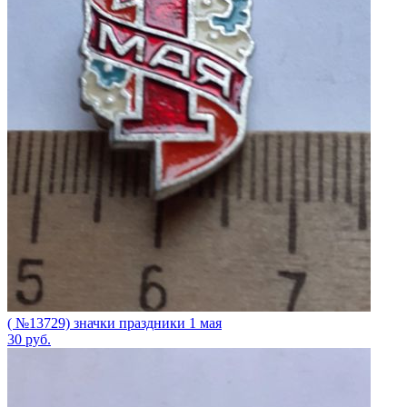
( №13729) значки праздники 1 мая
30
руб.