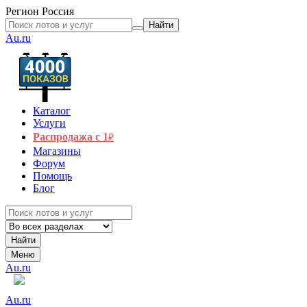
Регион
Россия
Найти
Au.ru
Каталог
Услуги
Распродажа с 1
₽
Магазины
Форум
Помощь
Блог
Найти
Меню
Au.ru
Au.ru