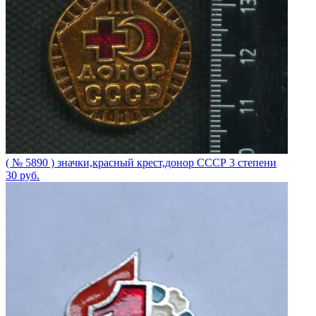
( № 5890 ) значки,красный крест,донор СССР 3 степени
30
руб.