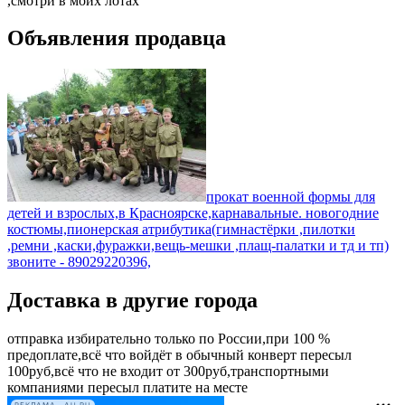
,смотри в моих лотах
Объявления продавца
прокат военной формы для
детей и взрослых,в Красноярске,карнавальные. новогодние
костюмы,пионерская атрибутика(гимнастёрки ,пилотки
,ремни ,каски,фуражки,вещь-мешки ,плащ-палатки и тд и тп)
звоните - 89029220396,
Доставка в другие города
отправка избирательно только по России,при 100 %
предоплате,всё что войдёт в обычный конверт пересыл
100руб,всё что не входит от 300руб,транспортными
компаниями пересыл платите на месте