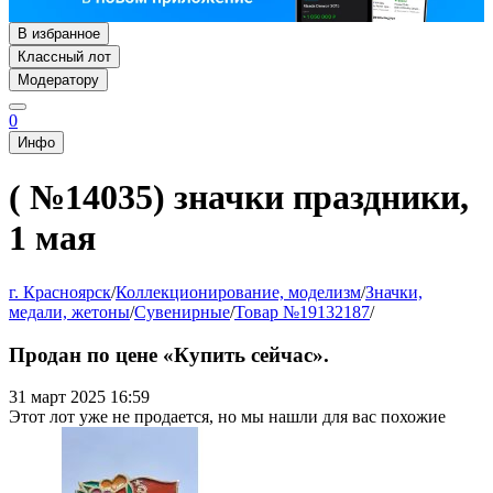
В избранное
Классный лот
Модератору
0
Инфо
( №14035) значки праздники,
1 мая
г. Красноярск
/
Коллекционирование, моделизм
/
Значки,
медали, жетоны
/
Сувенирные
/
Товар №19132187
/
Продан по цене «Купить сейчас».
31 март 2025 16:59
Этот лот уже не продается, но мы нашли для вас похожие