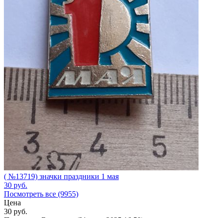
( №13719) значки праздники 1 мая
30
руб.
Посмотреть все (9955)
Цена
30
руб.