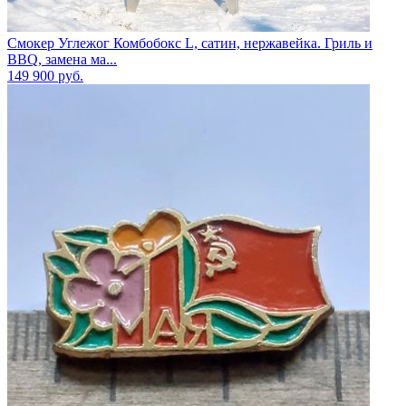
Смокер Углежог Комбобокс L, сатин, нержавейка. Гриль и
BBQ, замена ма...
149 900
руб.