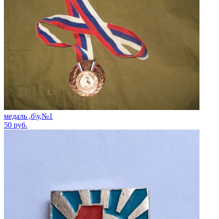
медаль ,б\у,№1
50
руб.