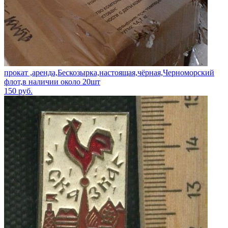
прокат ,аренда,Бескозырка,настоящая,чёрная,Черноморский
флот,в наличии около 20шт
150
руб.