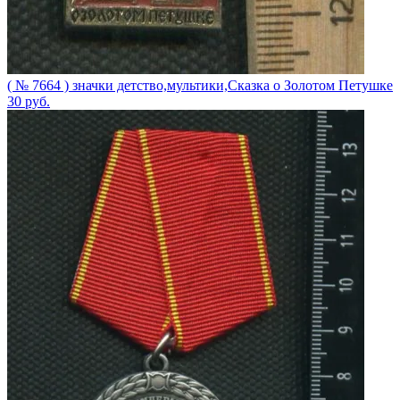
( № 7664 ) значки детство,мультики,Сказка о Золотом Петушке
30
руб.