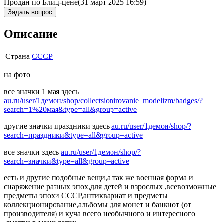
Продан по Блиц-цене
(31 март 2025 16:59)
Задать вопрос
Описание
Страна
СССР
на фото
все значки 1 мая здесь
au.ru/user/1демон/shop/collectsionirovanie_modelizm/badges/?
search=1%20мая&type=all&group=active
другие значки праздники здесь
au.ru/user/1демон/shop/?
search=праздники&type=all&group=active
все значки здесь
au.ru/user/1демон/shop/?
search=значки&type=all&group=active
есть и другие подобные вещи,а так же военная форма и
снаряжение разных эпох,для детей и взрослых ,всевозможные
предметы эпохи СССР,антиквариат и предметы
коллекционирование,альбомы для монет и банкнот (от
производителя) и куча всего необычного и интересного