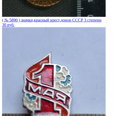
( № 5890 ) значки,красный крест,донор СССР 3 степени
30
руб.