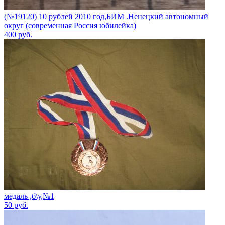
(№19120) 10 рублей 2010 год,БИМ .Ненецкий автономный
округ (современная Россия юбилейка)
400
руб.
медаль ,б\у,№1
50
руб.