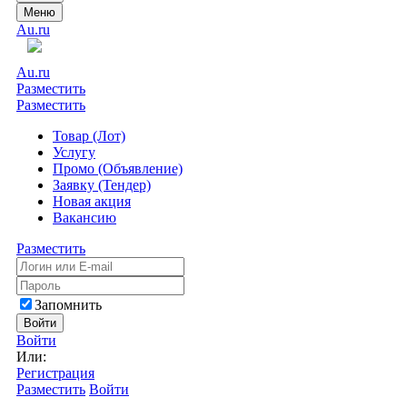
Меню
Au.ru
Au.ru
Разместить
Разместить
Товар (Лот)
Услугу
Промо (Объявление)
Заявку (Тендер)
Новая акция
Вакансию
Разместить
Запомнить
Войти
Войти
Или:
Регистрация
Разместить
Войти