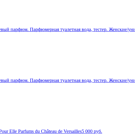
ый парфюм. Парфюмерная туалетная вода, тестер. Женские/унис
ый парфюм. Парфюмерная туалетная вода, тестер. Женские/унис
Pour Elle Parfums du Château de Versailles
5 000
руб.