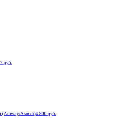
57
руб.
я (Amway/Амвэй)
4 800
руб.