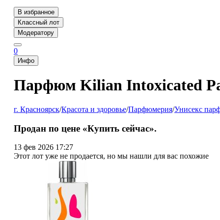
В избранное
Классный лот
Модератору
0
Инфо
Парфюм Kilian Intoxicated P
г. Красноярск
/
Красота и здоровье
/
Парфюмерия
/
Унисекс пар
Продан по цене «Купить сейчас».
13 фев 2026 17:27
Этот лот уже не продается, но мы нашли для вас похожие