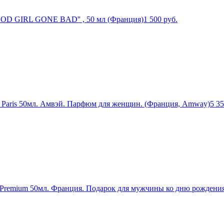
OOD GIRL GONE BAD'' , 50 мл (Франция)
1 500
руб.
 Paris 50мл. Амвэй. Парфюм для женщин. (Франция, Amway)
5 3
Premium 50мл. Франция. Подарок для мужчины ко дню рождени