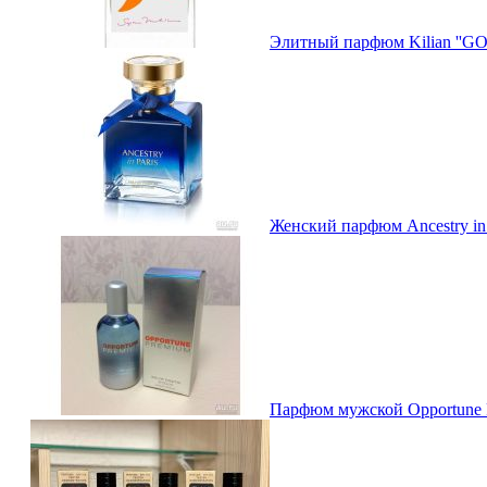
Элитный парфюм Kilian ''G
Женский парфюм Ancestry in
Парфюм мужской Opportune 