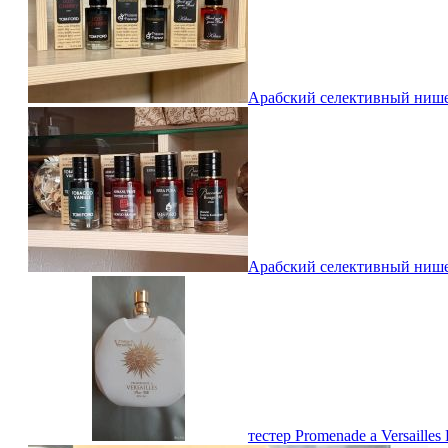
Арабский селективный нишев
Арабский селективный нишев
тестер Promenade a Versailles 