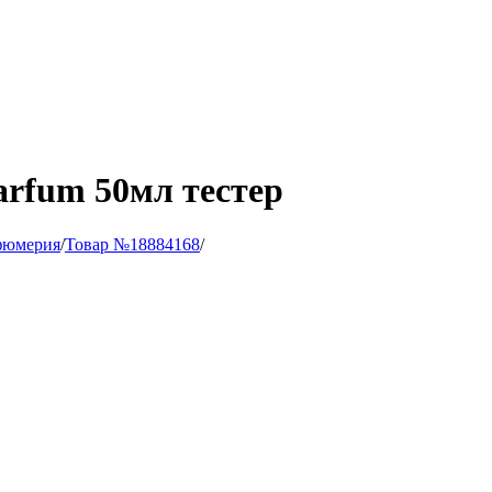
arfum 50мл тестер
фюмерия
/
Товар №18884168
/