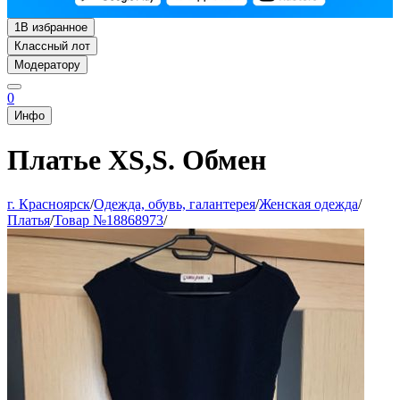
1
В избранное
Классный лот
Модератору
0
Инфо
Платье XS,S. Обмен
г. Красноярск
/
Одежда, обувь, галантерея
/
Женская одежда
/
Платья
/
Товар №18868973
/