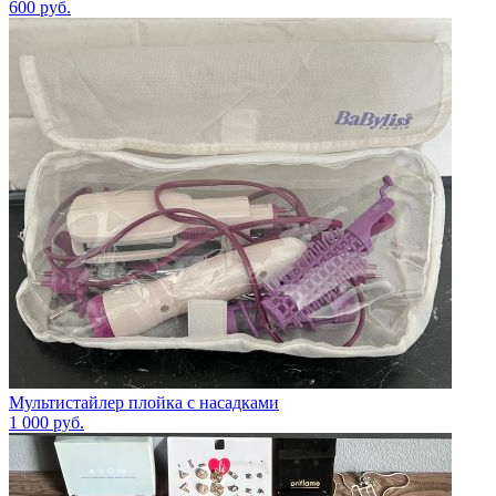
600
руб.
Мультистайлер плойка с насадками
1 000
руб.