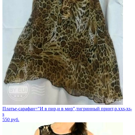
Платье-сарафан="И в пир,и в мир",тигринный принт,р.xxs-xs-
s
550
руб.