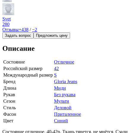
Svet
280
Отзывы
+438
/
−2
Задать вопрос
Предложить цену
Описание
Состояние
Отличное
Российский размер
42
Международный размер
S
Бренд
Gloria Jeans
Длина
Миди
Рукав
Без рукава
Сезон
Мульти
Стиль
Деловой
Фасон
Приталенное
Цвет
Синий
Состояние отличное. 40-42р. Ткань тянется, не мнётся. Сзади