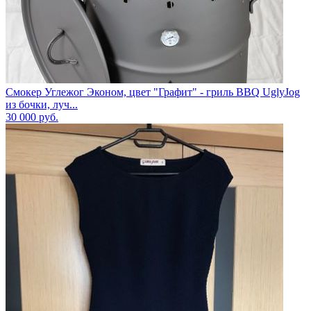
Смокер Углежог Эконом, цвет "Графит" - гриль BBQ UglyJog
из бочки, луч...
30 000
руб.