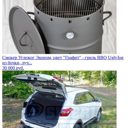
Смокер Углежог Эконом, цвет "Графит" - гриль BBQ UglyJog
из бочки, луч...
30 000
руб.