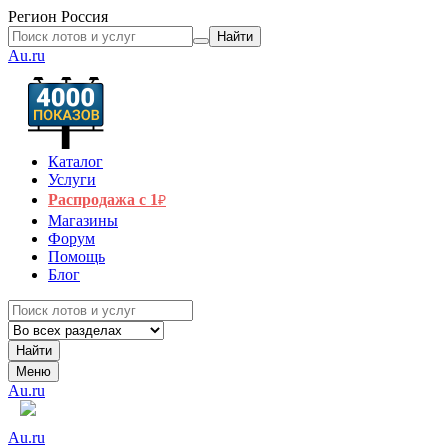
Регион
Россия
Найти
Au.ru
Каталог
Услуги
Распродажа с 1
₽
Магазины
Форум
Помощь
Блог
Найти
Меню
Au.ru
Au.ru