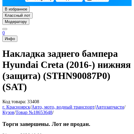
В избранное
Классный лот
Модератору
0
Инфо
Накладка заднего бампера
Hyundai Creta (2016-) нижняя
(защита) (STHN90087P0)
(SAT)
Код товара: 33408
г. Красноярск
/
Авто, мото, водный транспорт
/
Автозапчасти
/
Кузов
/
Товар №18653648
/
Торги завершены. Лот не продан.