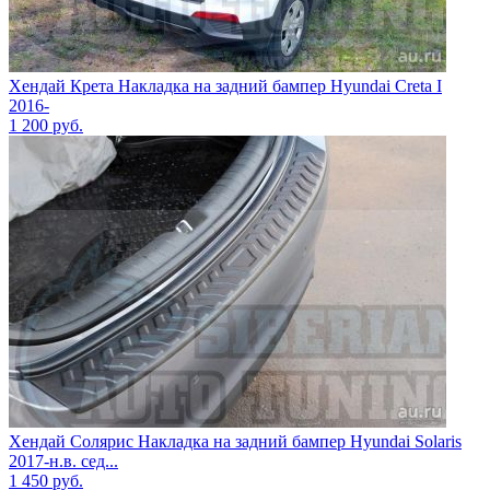
Хендай Крета Накладка на задний бампер Hyundai Creta I
2016-
1 200
руб.
Хендай Солярис Накладка на задний бампер Hyundai Solaris
2017-н.в. сед...
1 450
руб.