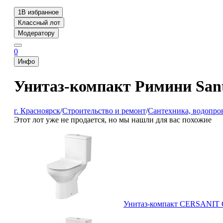
1
В избранное
Классный лот
Модератору
0
Инфо
Унитаз-компакт Римини San
г. Красноярск
/
Строительство и ремонт
/
Сантехника, водопро
Этот лот уже не продается, но мы нашли для вас похожие
Унитаз-компакт CERSANIT