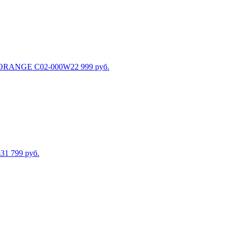
й ORANGE C02-000W
22 999
руб.
m
31 799
руб.