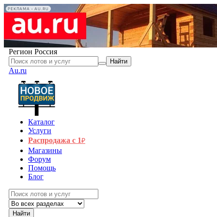
РЕКЛАМА • AU.RU
Регион
Россия
Найти
Au.ru
Каталог
Услуги
Распродажа с 1
₽
Магазины
Форум
Помощь
Блог
Найти