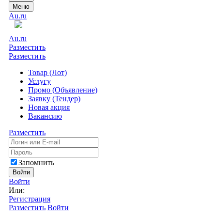
Меню
Au.ru
Au.ru
Разместить
Разместить
Товар (Лот)
Услугу
Промо (Объявление)
Заявку (Тендер)
Новая акция
Вакансию
Разместить
Запомнить
Войти
Войти
Или:
Регистрация
Разместить
Войти