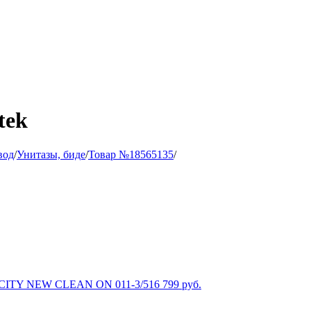
tek
вод
/
Унитазы, биде
/
Товар №18565135
/
 CITY NEW CLEAN ON 011-3/5
16 799
руб.