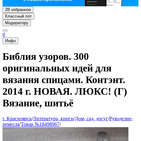
2
В избранное
Классный лот
Модератору
0
Инфо
Библия узоров. 300
оригинальных идей для
вязания спицами. Контэнт.
2014 г. НОВАЯ. ЛЮКС! (Г)
Вязание, шитьё
г. Красноярск
/
Литература, книги
/
Дом, сад, досуг
/
Рукоделие,
ремесла
/
Товар №18498967
/