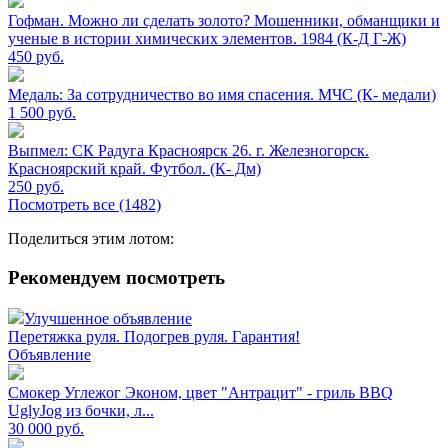
Гофман. Можно ли сделать золото? Мошенники, обманщики и
ученые в истории химических элементов. 1984 (К-Д Г-Ж)
450
руб.
Медаль: За сотрудничество во имя спасения. МЧС (К- медали)
1 500
руб.
Выпмел: СК Радуга Красноярск 26. г. Железногорск.
Красноярский край. Футбол. (К- Дм)
250
руб.
Посмотреть все (1482)
Поделиться этим лотом:
Рекомендуем посмотреть
Улучшенное объявление
Перетяжка руля. Подогрев руля. Гарантия!
Объявление
Смокер Углежог Эконом, цвет "Антрацит" - гриль BBQ
UglyJog из бочки, л...
30 000
руб.