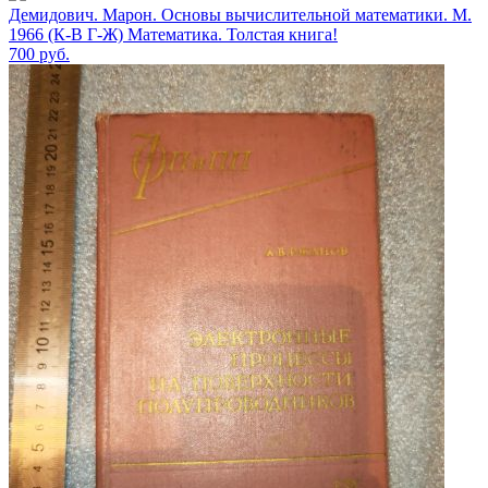
Демидович. Марон. Основы вычислительной математики. М.
1966 (К-В Г-Ж) Математика. Толстая книга!
700
руб.