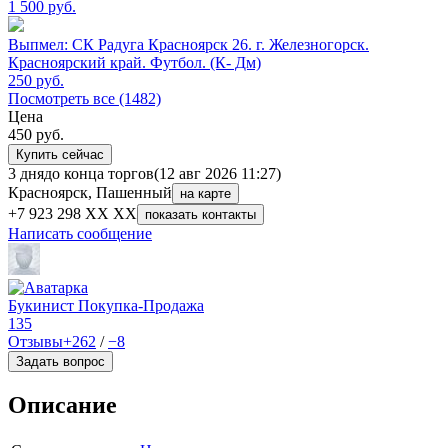
1 500
руб.
Выпмел: СК Радуга Красноярск 26. г. Железногорск.
Красноярский край. Футбол. (К- Дм)
250
руб.
Посмотреть все (1482)
Цена
450
руб.
Купить сейчас
3 дня
до конца торгов
(12 авг 2026 11:27)
Красноярск, Пашенный
на карте
+7 923 298 XX XX
показать контакты
Написать сообщение
Букинист Покупка-Продажа
135
Отзывы
+262
/
−8
Задать вопрос
Описание