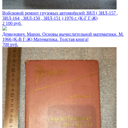
Войсковой ремонт грузовых автомобилей ЗИЛ ( ЗИЛ-157 ,
ЗИЛ-164 , ЗИЛ-150 , ЗИЛ-151 ) 1976 г. (К-Г Г-Ж)
2 100
руб.
Демидович. Марон. Основы вычислительной математики. М.
1966 (К-В Г-Ж) Математика. Толстая книга!
700
руб.