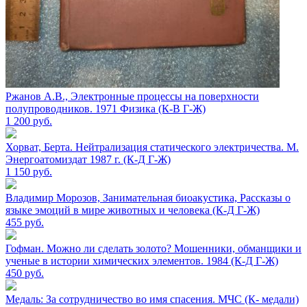
Ржанов А.В., Электронные процессы на поверхности
полупроводников. 1971 Физика (К-В Г-Ж)
1 200
руб.
Хорват, Берта. Нейтрализация статического электричества. М.
Энергоатомиздат 1987 г. (К-Д Г-Ж)
1 150
руб.
Владимир Морозов, Занимательная биоакустика, Рассказы о
языке эмоций в мире животных и человека (К-Д Г-Ж)
455
руб.
Гофман. Можно ли сделать золото? Мошенники, обманщики и
ученые в истории химических элементов. 1984 (К-Д Г-Ж)
450
руб.
Медаль: За сотрудничество во имя спасения. МЧС (К- медали)