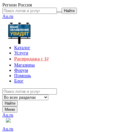
Регион
Россия
Найти
Au.ru
Каталог
Услуги
Распродажа с 1
₽
Магазины
Форум
Помощь
Блог
Найти
Меню
Au.ru
Au.ru