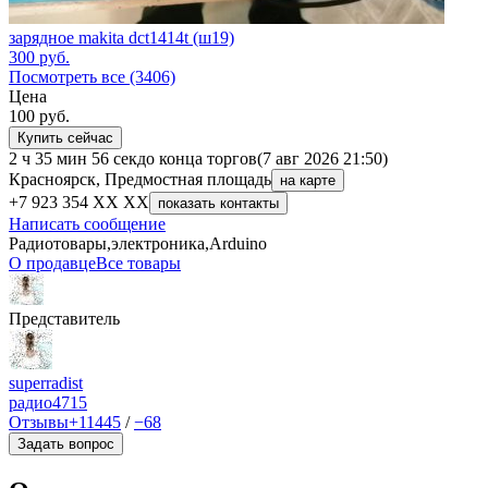
зарядное makita dct1414t (ш19)
300
руб.
Посмотреть все (3406)
Цена
100
руб.
Купить сейчас
2 ч 35 мин 56 сек
до конца торгов
(7 авг 2026 21:50)
Красноярск, Предмостная площадь
на карте
+7 923 354 XX XX
показать контакты
Написать сообщение
Радиотовары,электроника,Arduino
О продавце
Все товары
Представитель
superradist
радио
4715
Отзывы
+11445
/
−68
Задать вопрос