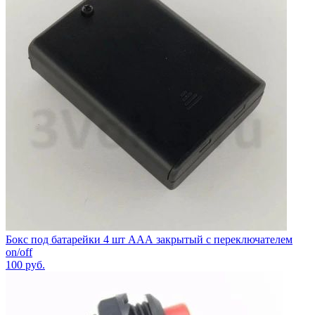
Бокс под батарейки 4 шт ААА закрытый с переключателем
on/off
100
руб.