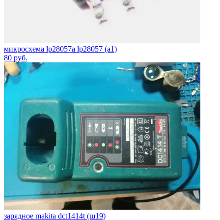
микросхема lp28057a lp28057 (a1)
80
руб.
зарядное makita dct1414t (ш19)