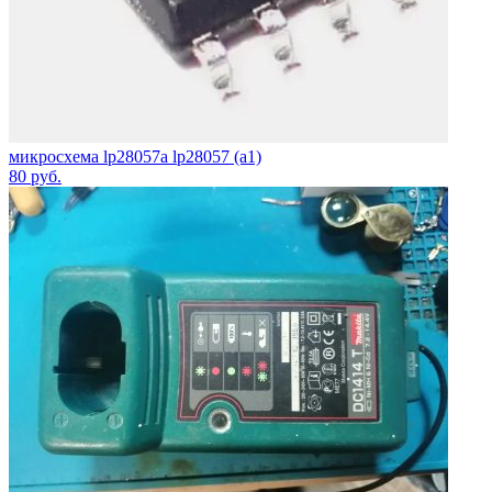
микросхема lp28057a lp28057 (a1)
80
руб.