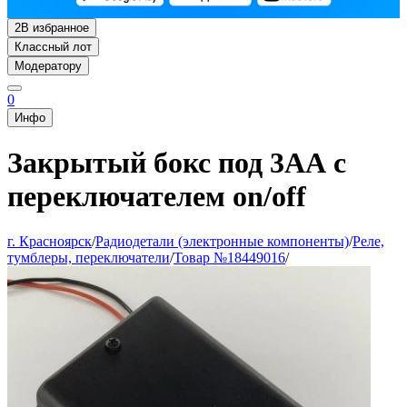
2
В избранное
Классный лот
Модератору
0
Инфо
Закрытый бокс под 3АА с
переключателем on/off
г. Красноярск
/
Радиодетали (электронные компоненты)
/
Реле,
тумблеры, переключатели
/
Товар №18449016
/