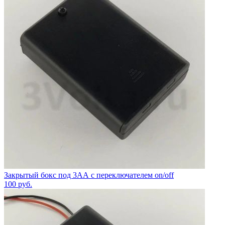
Закрытый бокс под 3АА с переключателем on/off
100
руб.