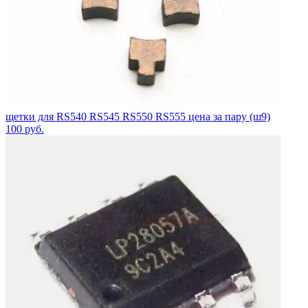
щетки для RS540 RS545 RS550 RS555 цена за пару (ш9)
100
руб.