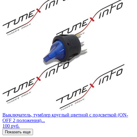
Выключатель, тумблер круглый цветной с подсветкой (ON-
OFF 2 положения)...
100
руб.
Показать еще