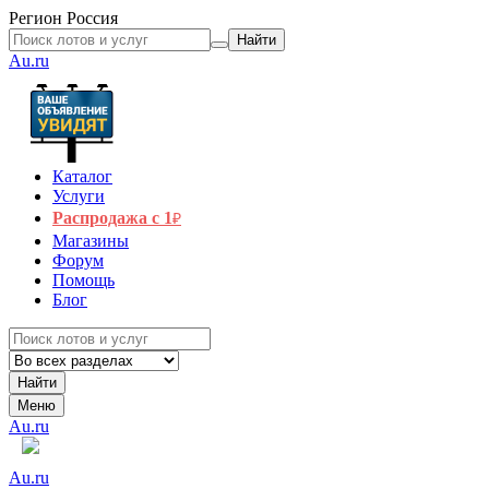
Регион
Россия
Найти
Au.ru
Каталог
Услуги
Распродажа с 1
₽
Магазины
Форум
Помощь
Блог
Найти
Меню
Au.ru
Au.ru