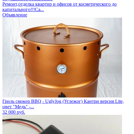
Ремонт,отделка квартир и офисов от косметического до
капитального!!!Са...
Объявление
Гриль смокер BBQ - UglyJog (Углежог) Кантри версия Lite,
цвет "Медь" -...
32 000
руб.