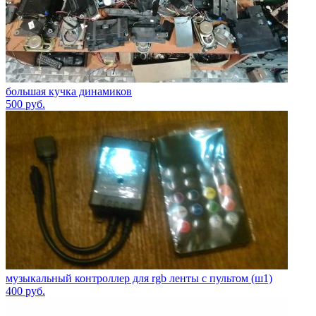
большая кучка динамиков
500
руб.
музыкальный контроллер для rgb ленты с пультом (ш1)
400
руб.