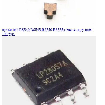
щетки для RS540 RS545 RS550 RS555 цена за пару (ш9)
100
руб.