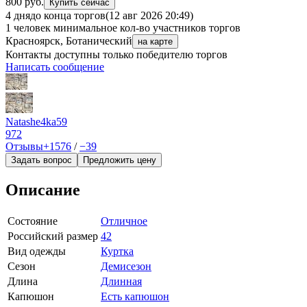
800 руб.
Купить сейчас
4 дня
до конца торгов
(12 авг 2026 20:49)
1 человек
минимальное кол-во участников торгов
Красноярск, Ботанический
на карте
Контакты доступны только победителю торгов
Написать сообщение
Natashe4ka59
972
Отзывы
+1576
/
−39
Задать вопрос
Предложить цену
Описание
Состояние
Отличное
Российский размер
42
Вид одежды
Куртка
Сезон
Демисезон
Длина
Длинная
Капюшон
Есть капюшон