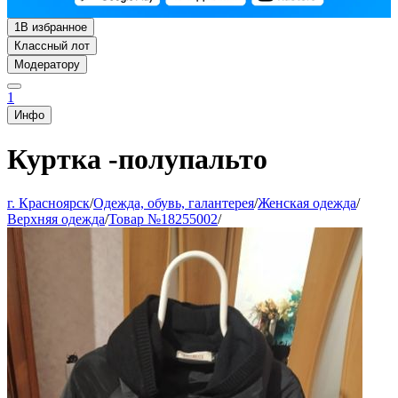
1
В избранное
Классный лот
Модератору
1
Инфо
Куртка -полупальто
г. Красноярск
/
Одежда, обувь, галантерея
/
Женская одежда
/
Верхняя одежда
/
Товар №18255002
/