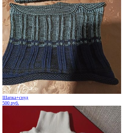
Шапка+снуд
500
руб.