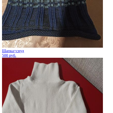
Шапка+снуд
500
руб.