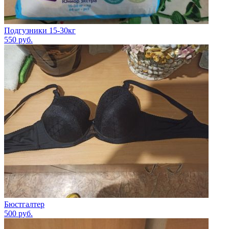
Подгузники 15-30кг
550
руб.
Бюстгалтер
500
руб.