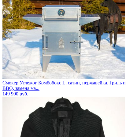
Смокер Углежог Комбобокс L, сатин, нержавейка. Гриль и
BBQ, замена ма...
149 900
руб.