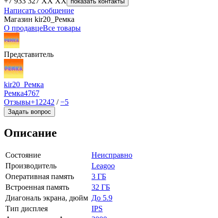
+7 933 327 XX XX
показать контакты
Написать сообщение
Магазин kir20_Ремка
О продавце
Все товары
Представитель
kir20_Ремка
Ремка
4767
Отзывы
+12242
/
−5
Задать вопрос
Описание
Состояние
Неисправно
Производитель
Leagoo
Оперативная память
3 ГБ
Встроенная память
32 ГБ
Диагональ экрана, дюйм
До 5.9
Тип дисплея
IPS