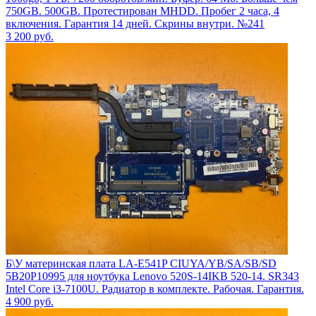
750GB. 500GB. Протестирован MHDD. Пробег 2 часа, 4
включения. Гарантия 14 дней. Скрины внутри. №241
3 200
руб.
Б\У материнская плата LA-E541P CIUYA/YB/SA/SB/SD
5B20P10995 для ноутбука Lenovo 520S-14IKB 520-14. SR343
Intel Core i3-7100U. Радиатор в комплекте. Рабочая. Гарантия.
4 900
руб.