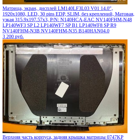
Матрица, экран, дисплей LM140LF3L03 V01 14.0",
1920x1080, LED, 30 pins EDP, SLIM, без креплений, Матовая,
узкая 315.9x197.57x3, P/N: N140HCA-EAC NV140FHM-N48
LP140WF3 SP L2 LP140WF7 SP B1 LP140WF8 SP R9
NV140FHM-N3B NV140FHM-N35 B140HAN04.0
3 200
руб.
Верхняя часть корпуса, задняя крышка матрицы 0747KP