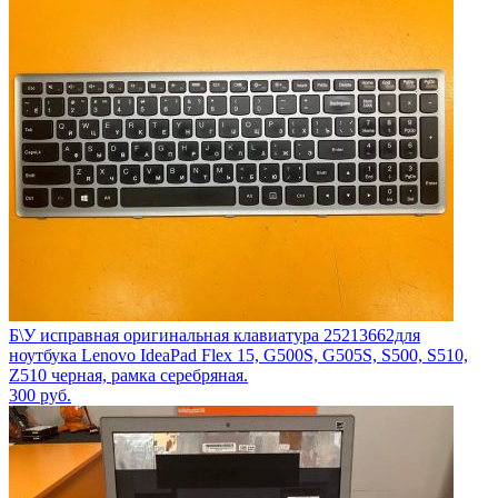
Б\У исправная оригинальная клавиатура 25213662для
ноутбука Lenovo IdeaPad Flex 15, G500S, G505S, S500, S510,
Z510 черная, рамка серебряная.
300
руб.