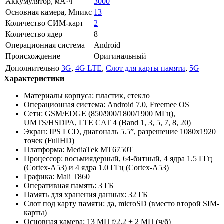
Аккумулятор, мА·ч
3000
Основная камера, Мпикс
13
Количество СИМ-карт
2
Количество ядер
8
Операционная система
Android
Происхождение
Оригинальный
Дополнительно
3G
,
4G LTE
,
Слот для карты памяти
,
5G
Характеристики
Материалы корпуса: пластик, стекло
Операционная система: Android 7.0, Freemee OS
Сети: GSM/EDGE (850/900/1800/1900 МГц),
UMTS/HSDPA, LTE CAT 4 (Band 1, 3, 5, 7, 8, 20)
Экран: IPS LCD, диагональ 5.5”, разрешение 1080x1920
точек (FullHD)
Платформа: MediaTek MT6750T
Процессор: восьмиядерный, 64-битный, 4 ядра 1.5 ГГц
(Cortex-A53) и 4 ядра 1.0 ГГц (Cortex-A53)
Графика: Mali T860
Оперативная память: 3 ГБ
Память для хранения данных: 32 ГБ
Слот под карту памяти: да, microSD (вместо второй SIM-
карты)
Основная камера: 13 МП f/2.2 + 2 МП (ч/б)