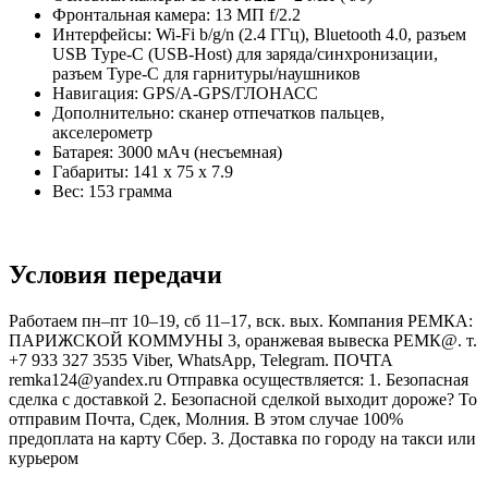
Фронтальная камера: 13 МП f/2.2
Интерфейсы: Wi-Fi b/g/n (2.4 ГГц), Bluetooth 4.0, разъем
USB Type-C (USB-Host) для заряда/синхронизации,
разъем Type-C для гарнитуры/наушников
Навигация: GPS/A-GPS/ГЛОНАСС
Дополнительно: сканер отпечатков пальцев,
акселерометр
Батарея: 3000 мАч (несъемная)
Габариты: 141 x 75 x 7.9
Вес: 153 грамма
Условия передачи
Работаем пн–пт 10–19, сб 11–17, вск. вых. Компания РЕМКА:
ПАРИЖСКОЙ КОММУНЫ 3, оранжевая вывеска РЕМК@. т.
+7 933 327 3535 Viber, WhatsApp, Telegram. ПОЧТА
remka124@yandex.ru Отправка осуществляется: 1. Безопасная
сделка с доставкой 2. Безопасной сделкой выходит дороже? То
отправим Почта, Сдек, Молния. В этом случае 100%
предоплата на карту Сбер. 3. Доставка по городу на такси или
курьером