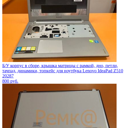
Б/У корпус в сборе, крышка матрицы с рамкой, дно, петли,
тачпад, динамики, топкейс для ноутбука Lenovo IdeaPad Z510
20287
800
руб.