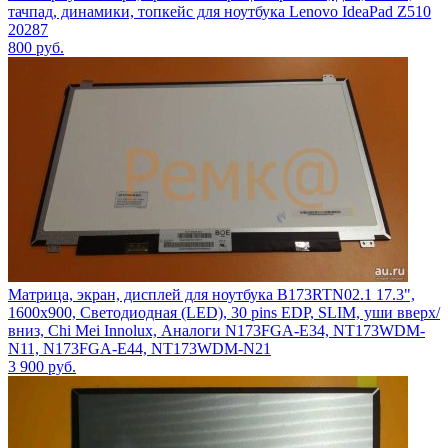
тачпад, динамики, топкейс для ноутбука Lenovo IdeaPad Z510
20287
800
руб.
Матрица, экран, дисплей для ноутбука B173RTN02.1 17.3",
1600x900, Светодиодная (LED), 30 pins EDP, SLIM, уши вверх/
вниз, Chi Mei Innolux, Аналоги N173FGA-E34, NT173WDM-
N11, N173FGA-E44, NT173WDM-N21
3 900
руб.