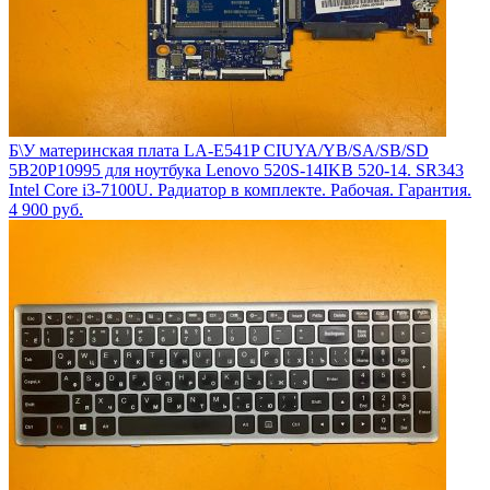
Б\У материнская плата LA-E541P CIUYA/YB/SA/SB/SD
5B20P10995 для ноутбука Lenovo 520S-14IKB 520-14. SR343
Intel Core i3-7100U. Радиатор в комплекте. Рабочая. Гарантия.
4 900
руб.