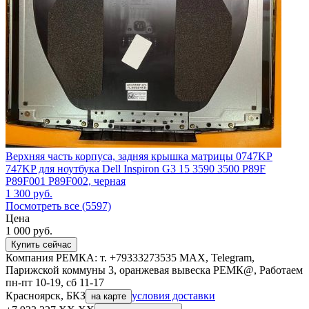
Верхняя часть корпуса, задняя крышка матрицы 0747KP
747KP для ноутбука Dell Inspiron G3 15 3590 3500 P89F
P89F001 P89F002, черная
1 300
руб.
Посмотреть все (5597)
Цена
1 000
руб.
Купить сейчас
Компания РЕМКА: т. +79333273535 MAX, Telegram,
Парижской коммуны 3, оранжевая вывеска РЕМК@, Работаем
пн-пт 10-19, сб 11-17
Красноярск, БКЗ
условия доставки
на карте