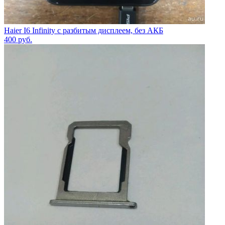
Haier I6 Infinity с разбитым дисплеем, без АКБ
400
руб.