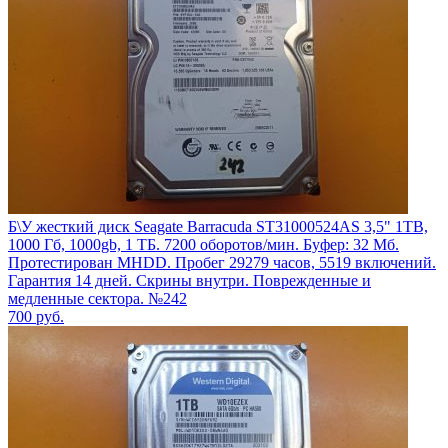
Б\У жесткий диск Seagate Barracuda ST31000524AS 3,5" 1TB,
1000 Гб, 1000gb, 1 ТБ. 7200 оборотов/мин. Буфер: 32 Мб.
Протестирован MHDD. Пробег 29279 часов, 5519 включений.
Гарантия 14 дней. Скрины внутри. Поврежденные и
медленные сектора. №242
700
руб.