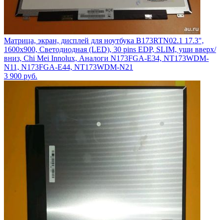
Матрица, экран, дисплей для ноутбука B173RTN02.1 17.3",
1600x900, Светодиодная (LED), 30 pins EDP, SLIM, уши вверх/
вниз, Chi Mei Innolux, Аналоги N173FGA-E34, NT173WDM-
N11, N173FGA-E44, NT173WDM-N21
3 900
руб.