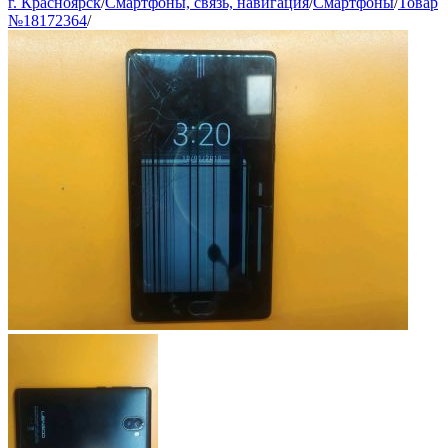
г. Красноярск
/
Смартфоны, связь, навигация
/
Смартфоны
/
Товар
№18172364
/