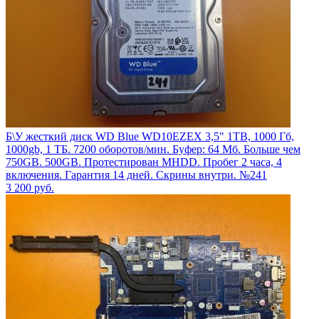
Б\У жесткий диск WD Blue WD10EZEX 3,5" 1TB, 1000 Гб,
1000gb, 1 ТБ. 7200 оборотов/мин. Буфер: 64 Мб. Больше чем
750GB. 500GB. Протестирован MHDD. Пробег 2 часа, 4
включения. Гарантия 14 дней. Скрины внутри. №241
3 200
руб.