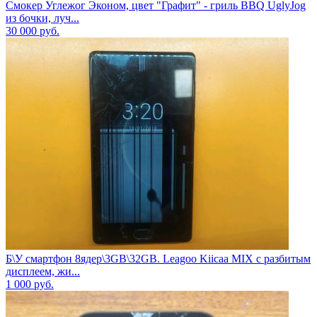
Смокер Углежог Эконом, цвет "Графит" - гриль BBQ UglyJog
из бочки, луч...
30 000
руб.
Б\У смартфон 8ядер\3GB\32GB. Leagoo Kiicaa MIX с разбитым
дисплеем, жи...
1 000
руб.