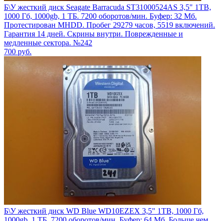
Б\У жесткий диск Seagate Barracuda ST31000524AS 3,5" 1TB,
1000 Гб, 1000gb, 1 ТБ. 7200 оборотов/мин. Буфер: 32 Мб.
Протестирован MHDD. Пробег 29279 часов, 5519 включений.
Гарантия 14 дней. Скрины внутри. Поврежденные и
медленные сектора. №242
700
руб.
Б\У жесткий диск WD Blue WD10EZEX 3,5" 1TB, 1000 Гб,
1000gb, 1 ТБ. 7200 оборотов/мин. Буфер: 64 Мб. Больше чем