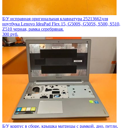
Б\У исправная оригинальная клавиатура 25213662для
ноутбука Lenovo IdeaPad Flex 15, G500S, G505S, S500, S510,
Z510 черная, рамка серебряная.
300
руб.
Б/У корпус в сборе, крышка матрицы с рамкой, дно, петли,