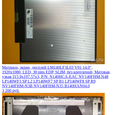
Матрица, экран, дисплей LM140LF3L03 V01 14.0",
1920x1080, LED, 30 pins EDP, SLIM, без креплений, Матовая,
узкая 315.9x197.57x3, P/N: N140HCA-EAC NV140FHM-N48
LP140WF3 SP L2 LP140WF7 SP B1 LP140WF8 SP R9
NV140FHM-N3B NV140FHM-N35 B140HAN04.0
3 200
руб.