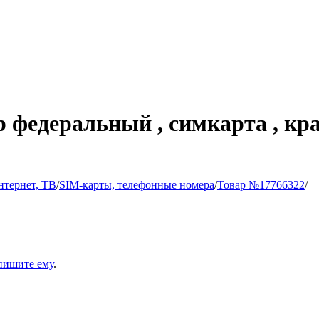
р федеральный , симкарта , кр
нтернет, ТВ
/
SIM-карты, телефонные номера
/
Товар №17766322
/
пишите ему
.