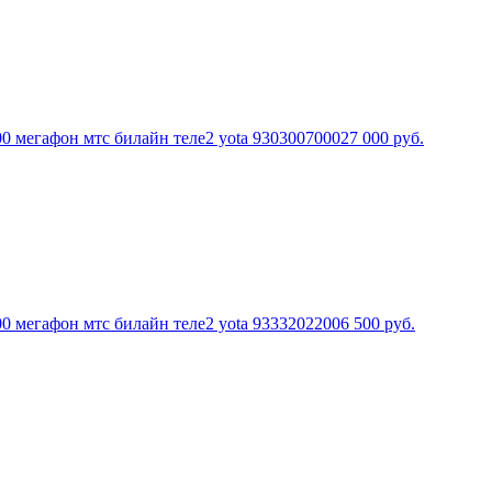
0 мегафон мтс билайн теле2 yota 9303007000
27 000
руб.
0 мегафон мтс билайн теле2 yota 9333202200
6 500
руб.