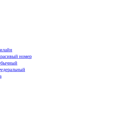
илайн
расивый номер
бычный
едеральный
а