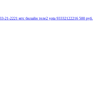
3-21-2221 мтс билайн теле2 yota 9333212221
6 500
руб.