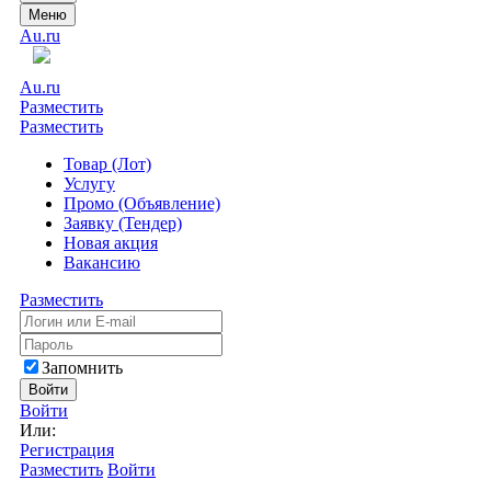
Меню
Au.ru
Au.ru
Разместить
Разместить
Товар (Лот)
Услугу
Промо (Объявление)
Заявку (Тендер)
Новая акция
Вакансию
Разместить
Запомнить
Войти
Войти
Или:
Регистрация
Разместить
Войти