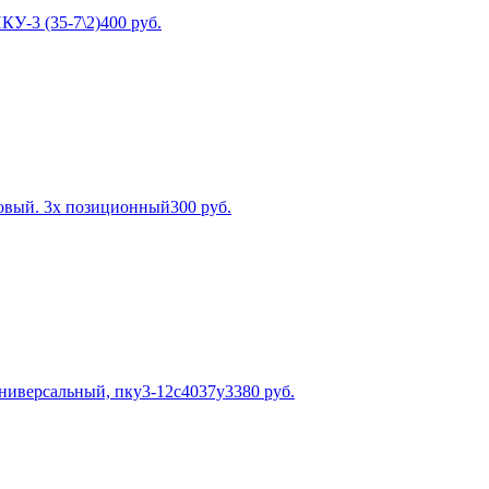
КУ-3 (35-7\2)
400
руб.
овый. 3х позиционный
300
руб.
ниверсальный, пку3-12с4037у3
380
руб.