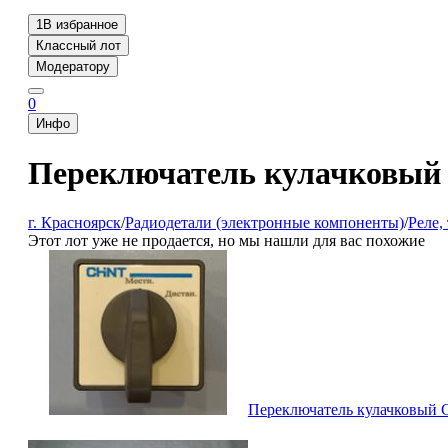
1
В избранное
Классный лот
Модератору
0
Инфо
Переключатель кулачковый
г. Красноярск
/
Радиодетали (электронные компоненты)
/
Реле,
Этот лот уже не продается, но мы нашли для вас похожие
Переключатель кулачковый C