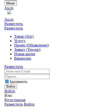
Меню
Au.ru
Au.ru
Разместить
Разместить
Товар (Лот)
Услугу
Промо (Объявление)
Заявку (Тендер)
Новая акция
Вакансию
Разместить
Запомнить
Войти
Войти
Или:
Регистрация
Разместить
Войти