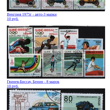
Венгрия 1975г - авто-3 марки
10
руб.
Гвинея-Биссау. Бенин - 8 марок
10
руб.