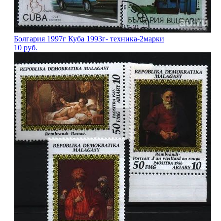
Болгария 1997г Куба 1993г- техника-2марки
10
руб.