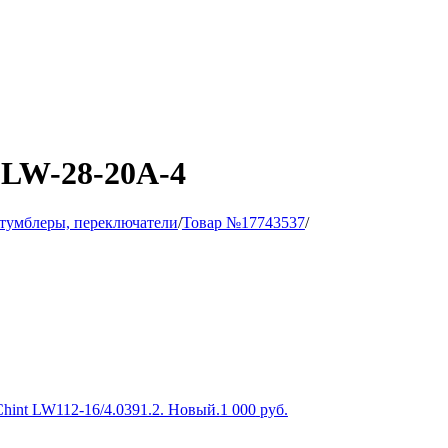
 LW-28-20A-4
 тумблеры, переключатели
/
Товар №17743537
/
hint LW112-16/4.0391.2. Новый.
1 000
руб.