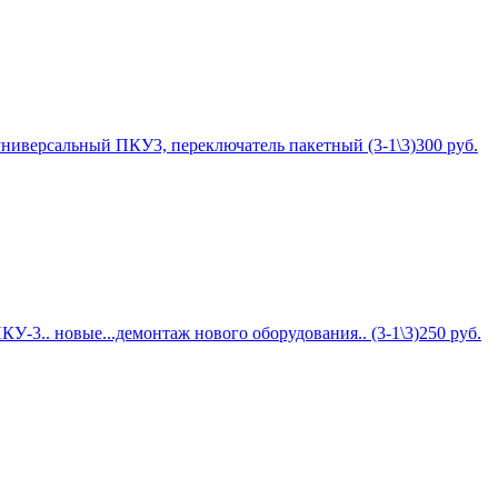
ниверсальный ПКУ3, переключатель пакетный (3-1\3)
300
руб.
У-3.. новые...демонтаж нового оборудования.. (3-1\3)
250
руб.