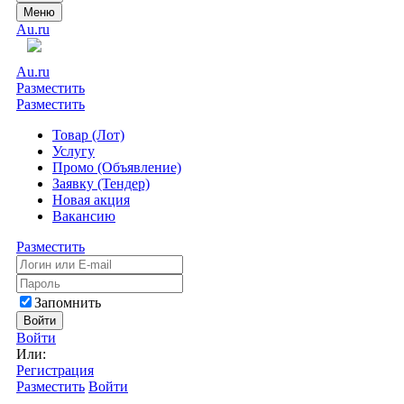
Меню
Au.ru
Au.ru
Разместить
Разместить
Товар (Лот)
Услугу
Промо (Объявление)
Заявку (Тендер)
Новая акция
Вакансию
Разместить
Запомнить
Войти
Войти
Или:
Регистрация
Разместить
Войти