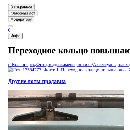
В избранное
Классный лот
Модератору
0
Инфо
Переходное кольцо повышающ
г. Красноярск
/
Фото, видеокамеры, оптика
/
Аксессуары, расх
Другие лоты продавца