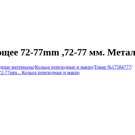
ее 72-77mm ,72-77 мм. Металл
одные материалы
/
Кольца переходные и макро
/
Товар №17584777
/