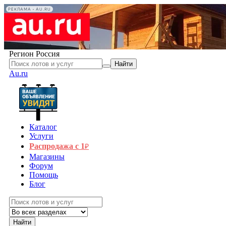
РЕКЛАМА • AU.RU
Регион
Россия
Найти
Au.ru
Каталог
Услуги
Распродажа с 1
₽
Магазины
Форум
Помощь
Блог
Найти