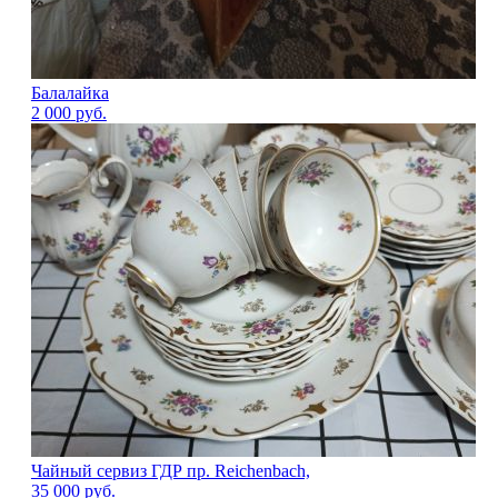
Балалайка
2 000
руб.
Чайный сервиз ГДР пр. Reichenbach,
35 000
руб.