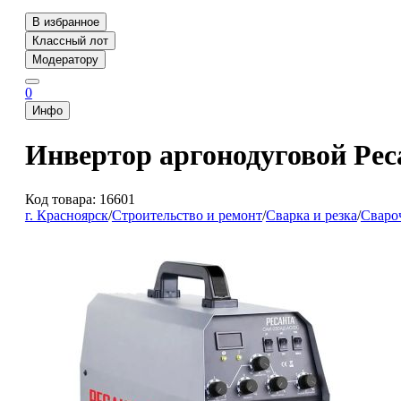
В избранное
Классный лот
Модератору
0
Инфо
Инвертор аргонодуговой Ре
Код товара: 16601
г. Красноярск
/
Строительство и ремонт
/
Сварка и резка
/
Сваро