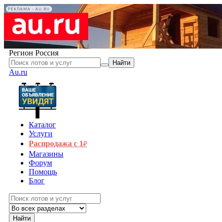
РЕКЛАМА • AU.RU
Регион
Россия
Найти
Au.ru
Каталог
Услуги
Распродажа с 1
₽
Магазины
Форум
Помощь
Блог
Найти