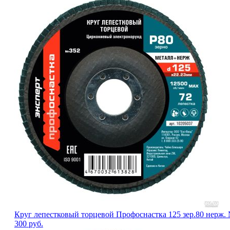
Круг лепестковый торцевой Профоснастка 125 зер.80 нерж.
300
руб.