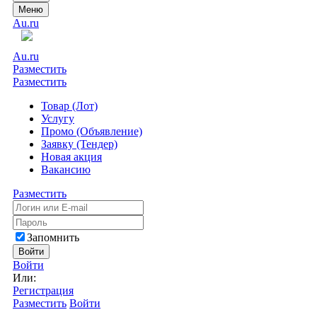
Меню
Au.ru
Au.ru
Разместить
Разместить
Товар (Лот)
Услугу
Промо (Объявление)
Заявку (Тендер)
Новая акция
Вакансию
Разместить
Запомнить
Войти
Войти
Или:
Регистрация
Разместить
Войти