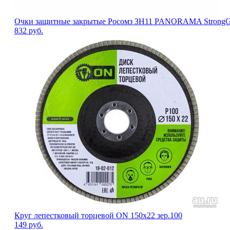
Очки защитные закрытые Росомз ЗН11 PANORAMA StrongGl
832
руб.
Круг лепестковый торцевой ON 150x22 зер.100
149
руб.