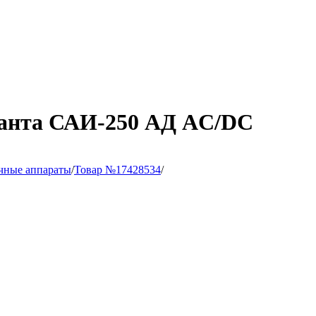
санта САИ-250 АД AC/DC
чные аппараты
/
Товар №17428534
/