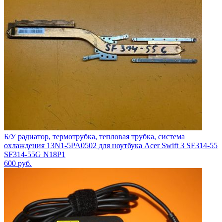
Б/У радиатор, термотрубка, тепловая трубка, система
охлаждения 13N1-5PA0502 для ноутбука Acer Swift 3 SF314-55
SF314-55G N18P1
600
руб.