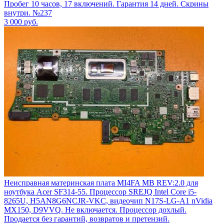
Пробег 10 часов, 17 включений. Гарантия 14 дней. Скрины
внутри. №237
3 000
руб.
Неисправная материнская плата MI4FA MB REV:2.0 для
ноутбука Acer SF314-55. Процессор SREJQ Intel Core i5-
8265U, H5AN8G6NCJR-VKC, видеочип N17S-LG-A1 nVidia
MX150, D9VVQ. Не включается. Процессор дохлый.
Продается без гарантий, возвратов и претензий.