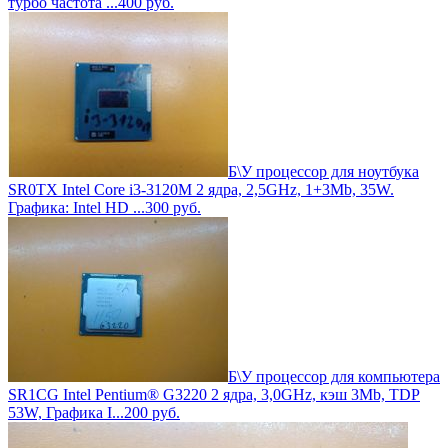
турбо частота ...
400
руб.
Б\У процессор для ноутбука
SR0TX Intel Core i3-3120M 2 ядра, 2,5GHz, 1+3Mb, 35W.
Графика: Intel HD ...
300
руб.
Б\У процессор для компьютера
SR1CG Intel Pentium® G3220 2 ядра, 3,0GHz, кэш 3Mb, TDP
53W, Графика I...
200
руб.