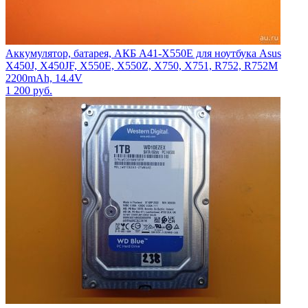
Аккумулятор, батарея, АКБ A41-X550E для ноутбука Asus
X450J, X450JF, X550E, X550Z, X750, X751, R752, R752M
2200mAh, 14.4V
1 200
руб.