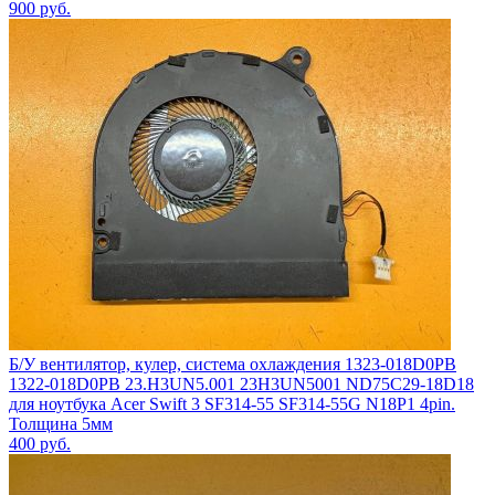
900
руб.
Б/У вентилятор, кулер, система охлаждения 1323-018D0PB
1322-018D0PB 23.H3UN5.001 23H3UN5001 ND75C29-18D18
для ноутбука Acer Swift 3 SF314-55 SF314-55G N18P1 4pin.
Толщина 5мм
400
руб.