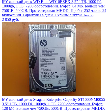
Б\У жесткий диск WD Blue WD10EZEX 3,5" 1TB, 1000 Гб,
1000gb, 1 ТБ. 7200 оборотов/мин. Буфер: 64 Мб. Больше чем
750GB. 500GB. Протестирован MHDD. Пробег 252 часов, 24
включений. Гарантия 14 дней. Скрины внутри. №238
2 850
руб.
Б\У жесткий диск Seagate Enterprise Capacity ST1000NM0055
3,5" 1TB, 1000 Гб, 1000gb, 1 ТБ. 7200 оборотов/мин. Буфер:
128 Мб. Больше чем 750GB. 500GB. Протестирован MHDD.