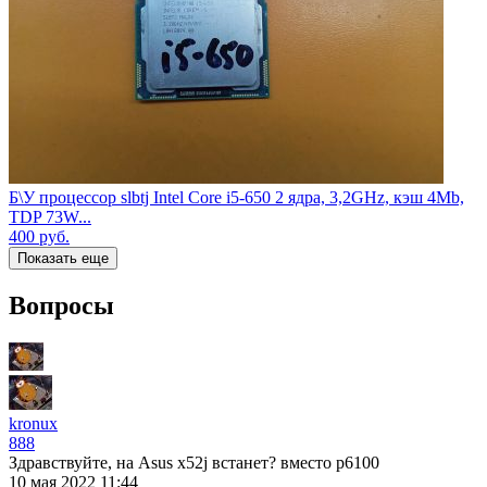
Б\У процессор slbtj Intel Core i5-650 2 ядра, 3,2GHz, кэш 4Mb,
TDP 73W...
400
руб.
Показать еще
Вопросы
kronux
888
Здравствуйте, на Asus x52j встанет? вместо p6100
10 мая 2022 11:44