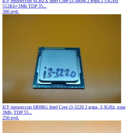
Б\У процессор SLBZX Intel Core i3-380M 2 ядра 2,53GHz
512Kb+3Mb TDP 35...
300
руб.
Б\У процессор SR0RG Intel Core i3-3220 2 ядра, 3,3GHz, кэш
3Mb, TDP 55...
250
руб.