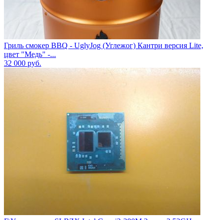
Гриль смокер BBQ - UglyJog (Углежог) Кантри версия Lite,
цвет "Медь" -...
32 000
руб.