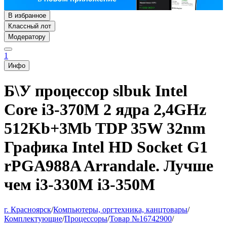
В избранное
Классный лот
Модератору
1
Инфо
Б\У процессор slbuk Intel
Core i3-370M 2 ядра 2,4GHz
512Kb+3Mb TDP 35W 32nm
Графика Intel HD Socket G1
rPGA988A Arrandale. Лучше
чем i3-330M i3-350M
г. Красноярск
/
Компьютеры, оргтехника, канцтовары
/
Комплектующие
/
Процессоры
/
Товар №16742900
/