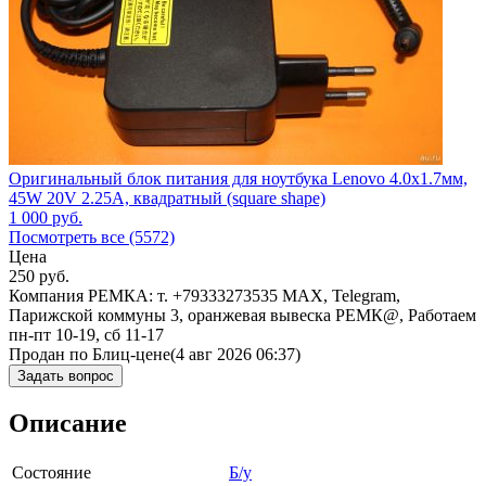
Оригинальный блок питания для ноутбука Lenovo 4.0x1.7мм,
45W 20V 2.25A, квадратный (square shape)
1 000
руб.
Посмотреть все (5572)
Цена
250
руб.
Компания РЕМКА: т. +79333273535 MAX, Telegram,
Парижской коммуны 3, оранжевая вывеска РЕМК@, Работаем
пн-пт 10-19, сб 11-17
Продан по Блиц-цене
(4 авг 2026 06:37)
Задать вопрос
Описание
Состояние
Б/у