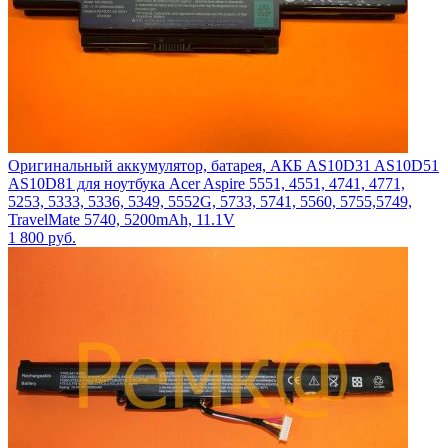
Оригинальный аккумулятор, батарея, АКБ AS10D31 AS10D51
AS10D81 для ноутбука Acer Aspire 5551, 4551, 4741, 4771,
5253, 5333, 5336, 5349, 5552G, 5733, 5741, 5560, 5755,5749,
TravelMate 5740, 5200mAh, 11.1V
1 800
руб.