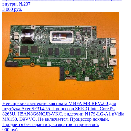
внутри. №237
3 000
руб.
Неисправная материнская плата MI4FA MB REV:2.0 для
ноутбука Acer SF314-55. Процессор SREJQ Intel Core i5-
8265U, H5AN8G6NCJR-VKC, видеочип N17S-LG-A1 nVidia
MX150, D9VVQ. Не включается. Процессор дохлый.
Продается без гарантий, возвратов и претензий.
900
руб.