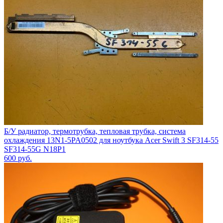
Б/У радиатор, термотрубка, тепловая трубка, система
охлаждения 13N1-5PA0502 для ноутбука Acer Swift 3 SF314-55
SF314-55G N18P1
600
руб.