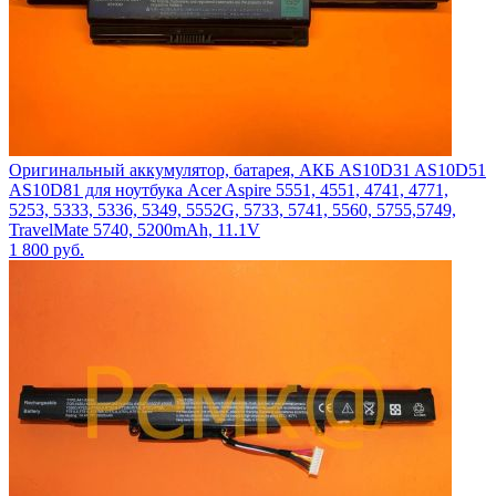
Оригинальный аккумулятор, батарея, АКБ AS10D31 AS10D51
AS10D81 для ноутбука Acer Aspire 5551, 4551, 4741, 4771,
5253, 5333, 5336, 5349, 5552G, 5733, 5741, 5560, 5755,5749,
TravelMate 5740, 5200mAh, 11.1V
1 800
руб.