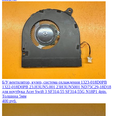
Б/У вентилятор, кулер, система охлаждения 1323-018D0PB
1322-018D0PB 23.H3UN5.001 23H3UN5001 ND75C29-18D18
для ноутбука Acer Swift 3 SF314-55 SF314-55G N18P1 4pin.
Толщина 5мм
400
руб.