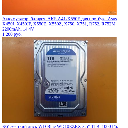
Аккумулятор, батарея, АКБ A41-X550E для ноутбука Asus
X450J, X450JF, X550E, X550Z, X750, X751, R752, R752M
2200mAh, 14.4V
1 200
руб.
Б\У жесткий диск WD Blue WD10EZEX 3,5" 1TB, 1000 Гб,