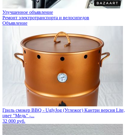
Улучшенное объявление
Ремонт электротранспорта и велосипедов
Объявление
Гриль смокер BBQ - UglyJog (Углежог) Кантри версия Lite,
цвет "Медь" -...
32 000
руб.