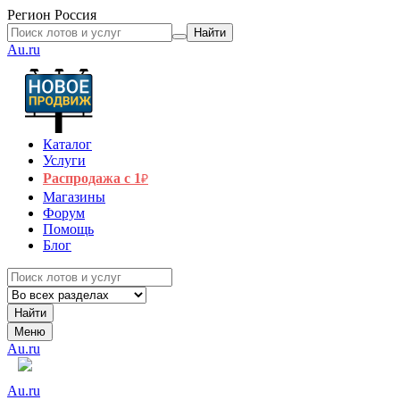
Регион
Россия
Найти
Au.ru
Каталог
Услуги
Распродажа с 1
₽
Магазины
Форум
Помощь
Блог
Найти
Меню
Au.ru
Au.ru