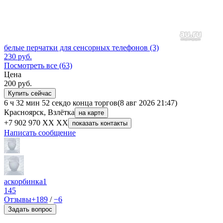
белые перчатки для сенсорных телефонов (3)
230
руб.
Посмотреть все (63)
Цена
200
руб.
Купить сейчас
6 ч 32 мин 52 сек
до конца торгов
(8 авг 2026 21:47)
Красноярск, Взлётка
на карте
+7 902 970 XX XX
показать контакты
Написать сообщение
аскорбинка1
145
Отзывы
+189
/
−6
Задать вопрос