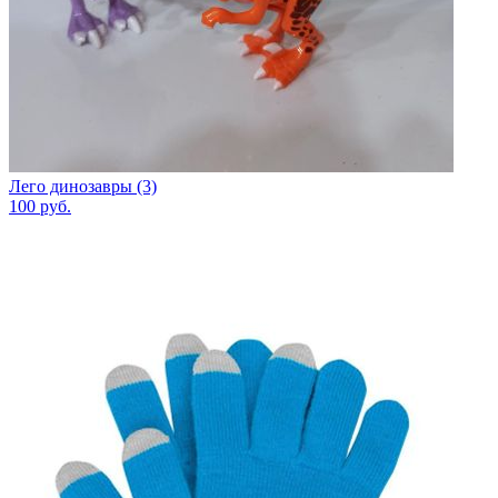
Лего динозавры (3)
100
руб.