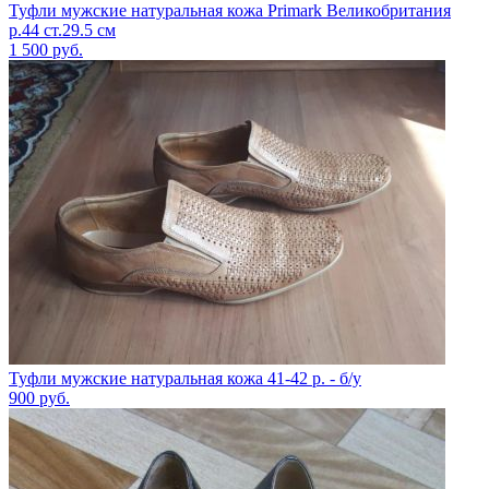
Туфли мужские натуральная кожа Primark Великобритания
р.44 ст.29.5 см
1 500
руб.
Туфли мужские натуральная кожа 41-42 р. - б/у
900
руб.