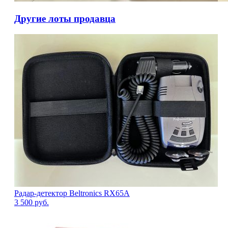
Другие лоты продавца
Радар-детектор Beltronics RX65А
3 500
руб.