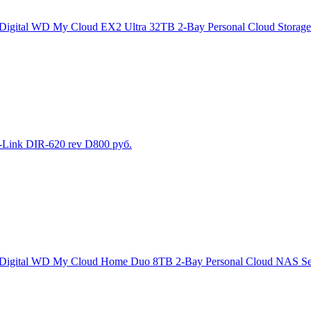
igital WD My Cloud EX2 Ultra 32TB 2-Bay Personal Cloud Storage S
-Link DIR-620 rev D
800
руб.
Digital WD My Cloud Home Duo 8TB 2-Bay Personal Cloud NAS Serv