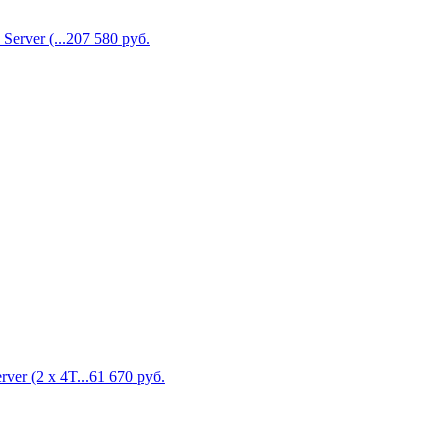
erver (...
207 580
руб.
er (2 x 4T...
61 670
руб.