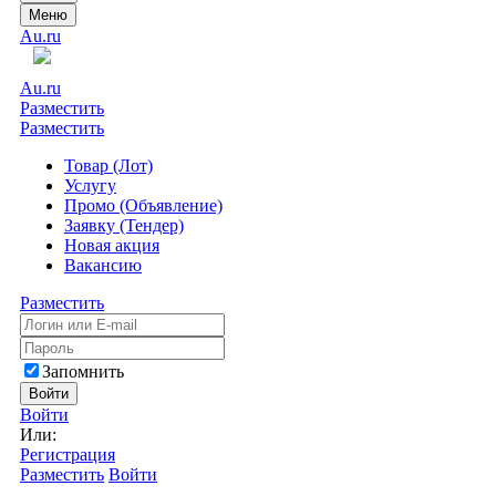
Меню
Au.ru
Au.ru
Разместить
Разместить
Товар (Лот)
Услугу
Промо (Объявление)
Заявку (Тендер)
Новая акция
Вакансию
Разместить
Запомнить
Войти
Войти
Или:
Регистрация
Разместить
Войти