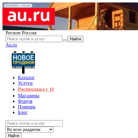
РЕКЛАМА • AU.RU
Регион
Россия
Найти
Au.ru
Каталог
Услуги
Распродажа с 1
₽
Магазины
Форум
Помощь
Блог
Найти