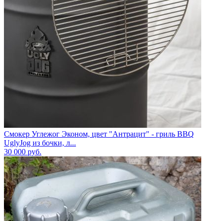
Смокер Углежог Эконом, цвет "Антрацит" - гриль BBQ
UglyJog из бочки, л...
30 000
руб.