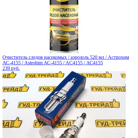
Очиститель следов насекомых / аэрозоль 520 мл / Астрохим
АС-4155 / Astrohim АС-4155 / AC4155 / АС4155
239
руб.