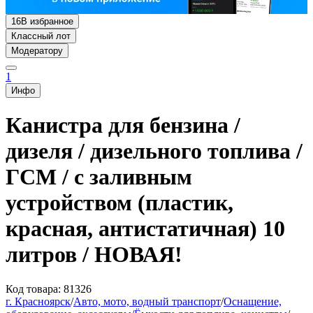
16
В избранное
Классный лот
Модератору
1
Инфо
Канистра для бензина /
дизеля / дизельного топлива /
ГСМ / с заливным
устройством (пластик,
красная, антистатичная) 10
литров / НОВАЯ!
Код товара: 81326
г. Красноярск
/
Авто, мото, водный транспорт
/
Оснащение,