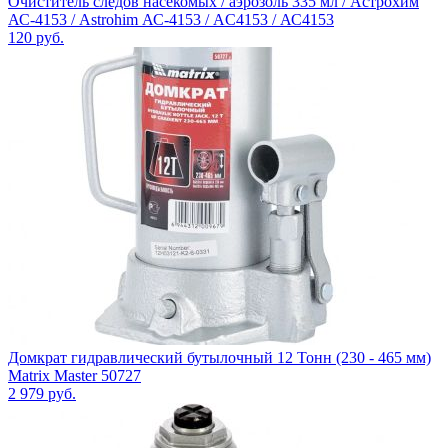
Очиститель следов насекомых / аэрозоль 335 мл / Астрохим
АС-4153 / Astrohim АС-4153 / AC4153 / АС4153
120
руб.
Домкрат гидравлический бутылочный 12 Тонн (230 - 465 мм)
Matrix Master 50727
2 979
руб.