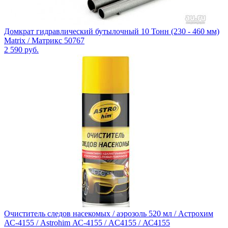
Домкрат гидравлический бутылочный 10 Тонн (230 - 460 мм)
Matrix / Матрикс 50767
2 590
руб.
Очиститель следов насекомых / аэрозоль 520 мл / Астрохим
АС-4155 / Astrohim АС-4155 / AC4155 / АС4155