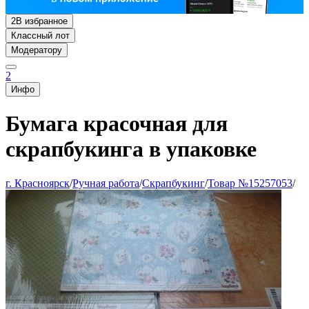
2
В избранное
Классный лот
Модератору
2
Инфо
Бумага красочная для
скрапбукинга в упаковке
г. Красноярск
/
Ручная работа
/
Скрапбукинг
/
Товар №15257053
/