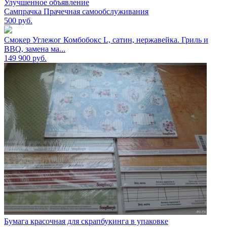
Улучшенное объявление
Сампрачка Прачечная самообслуживания
500
руб.
Смокер Углежог Комбобокс L, сатин, нержавейка. Гриль и
BBQ, замена ма...
149 900
руб.
Бумага красочная для скрапбукинга в упаковке