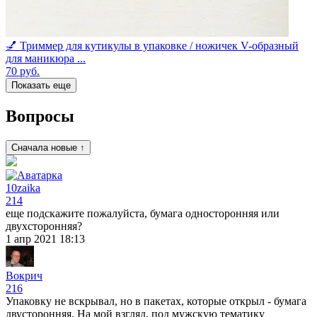
💅 Триммер для кутикулы в упаковке / ножичек V-образный
для маникюра ...
70
руб.
Показать еще
Вопросы
Сначала новые ↑
10zaika
214
еще подскажите пожалуйста, бумага односторонняя или
двухсторонняя?
1 апр 2021 18:13
Вокрич
216
Упаковку не вскрывал, но в пакетах, которые открыл - бумага
двусторонняя. На мой взгляд, под мужскую тематику