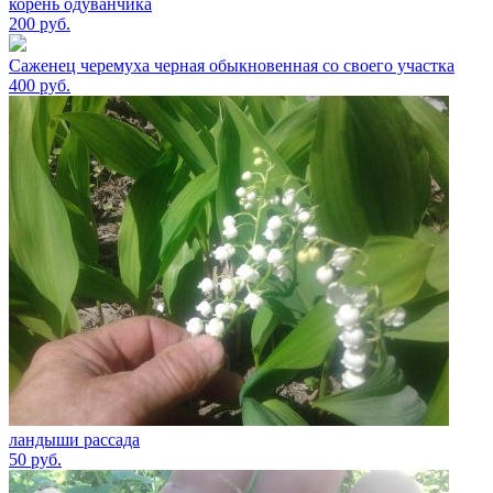
корень одуванчика
200
руб.
Саженец черемуха черная обыкновенная со своего участка
400
руб.
ландыши рассада
50
руб.