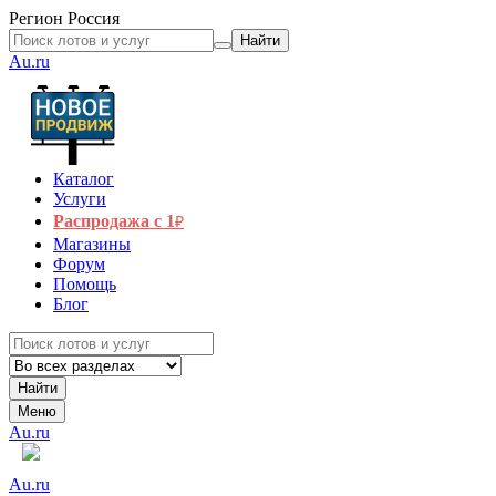
Регион
Россия
Найти
Au.ru
Каталог
Услуги
Распродажа с 1
₽
Магазины
Форум
Помощь
Блог
Найти
Меню
Au.ru
Au.ru