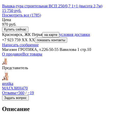
Вышка-тура строительная ВСП 250/0,7 1+1 (высота 2,7м)
15 750
руб.
Посмотреть все (1785)
Цена
970
руб.
Купить сейчас
Красноярск, ЖК Перья
условия доставки
на карте
+7 923 759 XX XX
показать контакты
Написать сообщение
Магазин ГРОТИКА, т.226-50-55 Вавилова 1 стр.10
О продавце
Все товары
Представитель
grotika
МАГАЗИН
470
Отзывы
+560
/
−19
Задать вопрос
Описание