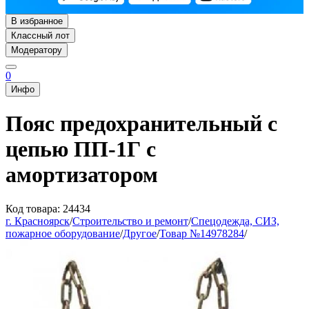
В избранное
Классный лот
Модератору
0
Инфо
Пояс предохранительный с
цепью ПП-1Г с
амортизатором
Код товара: 24434
г. Красноярск
/
Строительство и ремонт
/
Спецодежда, СИЗ,
пожарное оборудование
/
Другое
/
Товар №14978284
/