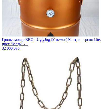
Гриль смокер BBQ - UglyJog (Углежог) Кантри версия Lite,
цвет "Медь" -...
32 000
руб.