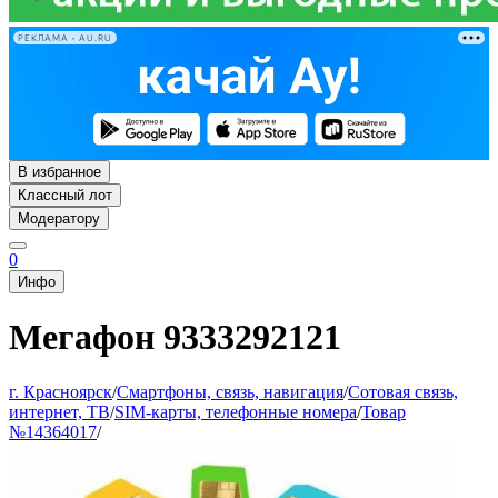
РЕКЛАМА • AU.RU
В избранное
Классный лот
Модератору
0
Инфо
Мегафон 9333292121
г. Красноярск
/
Смартфоны, связь, навигация
/
Сотовая связь,
интернет, ТВ
/
SIM-карты, телефонные номера
/
Товар
№14364017
/