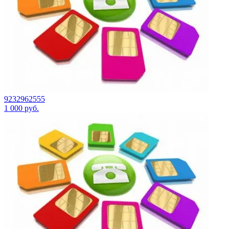
9232962555
1 000
руб.