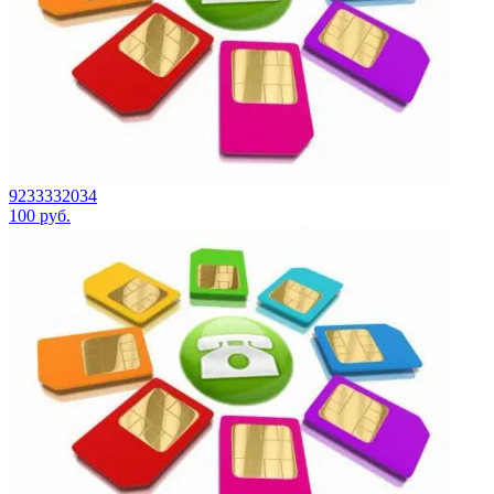
9233332034
100
руб.