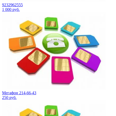
9232962555
1 000
руб.
Мегафон 214-66-43
250
руб.