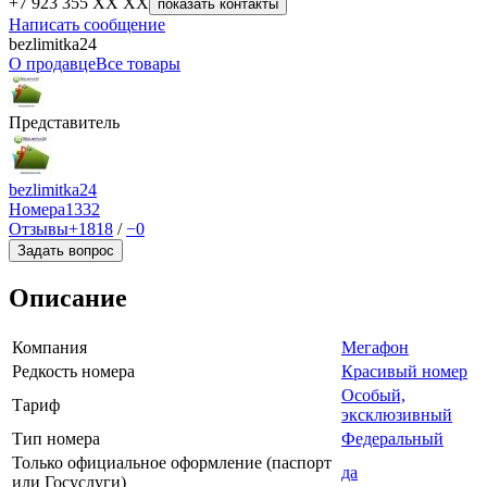
+7 923 355 XX XX
показать контакты
Написать сообщение
bezlimitka24
О продавце
Все товары
Представитель
bezlimitka24
Номера
1332
Отзывы
+1818
/
−0
Задать вопрос
Описание
Компания
Мегафон
Редкость номера
Красивый номер
Особый,
Тариф
эксклюзивный
Тип номера
Федеральный
Только официальное оформление (паспорт
да
или Госуслуги)