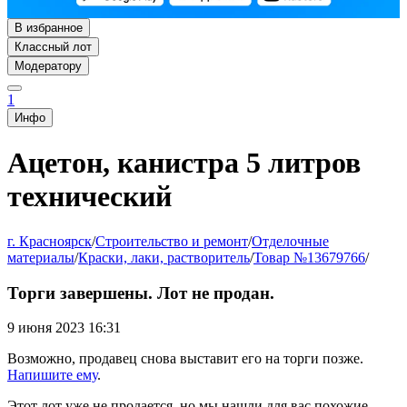
В избранное
Классный лот
Модератору
1
Инфо
Ацетон, канистра 5 литров
технический
г. Красноярск
/
Строительство и ремонт
/
Отделочные
материалы
/
Краски, лаки, растворитель
/
Товар №13679766
/
Торги завершены. Лот не продан.
9 июня 2023 16:31
Возможно, продавец снова выставит его на торги позже.
Напишите ему
.
Этот лот уже не продается, но мы нашли для вас похожие