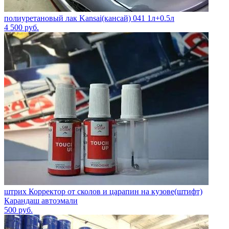
полиуретановый лак Kansai(кансай) 041 1л+0.5л
4 500
руб.
штрих Корректор от сколов и царапин на кузове(штифт)
Карандаш автоэмали
500
руб.