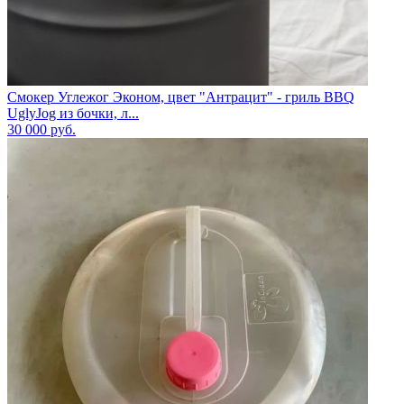
Смокер Углежог Эконом, цвет "Антрацит" - гриль BBQ
UglyJog из бочки, л...
30 000
руб.