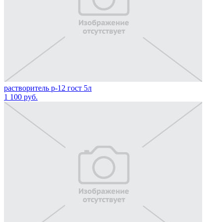
растворитель р-12 гост 5л
1 100
руб.