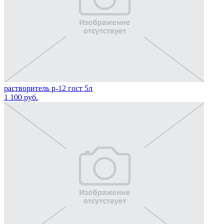
растворитель р-12 гост 5л
1 100
руб.