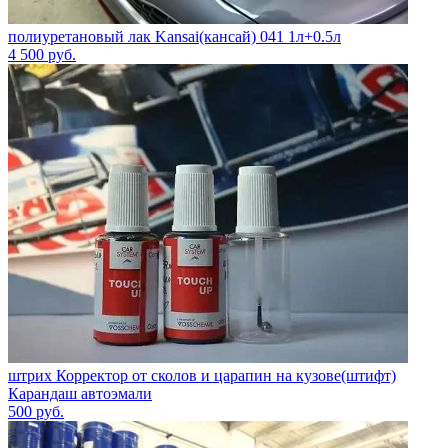
полиуретановый лак Kansai(кансай) 041 1л+0.5л
4 500
руб.
штрих Корректор от сколов и царапин на кузове(штифт)
Карандаш автоэмали
500
руб.