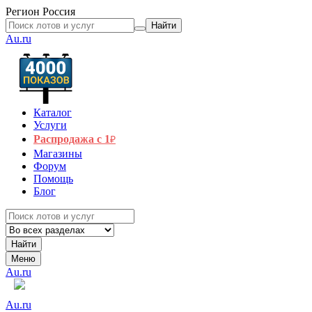
Регион
Россия
Найти
Au.ru
Каталог
Услуги
Распродажа с 1
₽
Магазины
Форум
Помощь
Блог
Найти
Меню
Au.ru
Au.ru