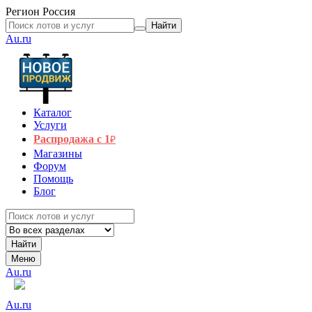
Регион
Россия
Найти
Au.ru
Каталог
Услуги
Распродажа с 1
₽
Магазины
Форум
Помощь
Блог
Найти
Меню
Au.ru
Au.ru