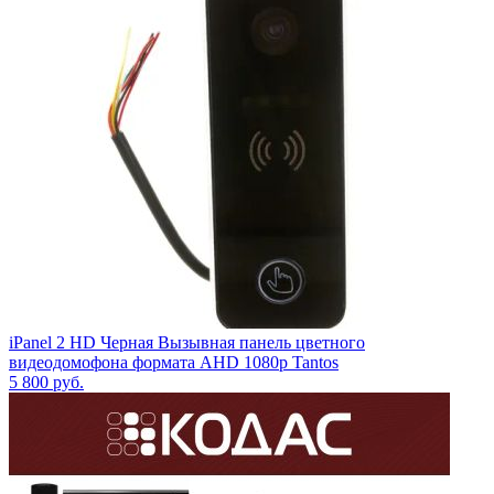
iPanel 2 HD Черная Вызывная панель цветного
видеодомофона формата AHD 1080p Tantos
5 800
руб.