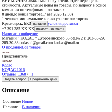
ВНИМАНИЕ! Уважаемые покупатели. Идёт переоценка
стоимости. Актуальные цены на товары, по запросу в офисе
компании по телефонам в контактах.
8 дней
до конца торгов
(17 авг 2026 12:30)
1 человек
минимальное кол-во участников торгов
Красноярск, БКЗ
условия доставки
на карте
+7 391 285 XX XX
показать контакты
Написать сообщение
Магазин " КОДАС " Дубровинского 56 оф.№ 2 т. 203-53-29,
285-30-88 codas.td@gmail.com kod-as@mail.ru
О продавце
Все товары
Представитель
Кодас
КОДАС
1016
Отзывы
+1368
/
−1
Задать вопрос
Предложить цену
Описание
Состояние
Новое
Наличие
В наличии