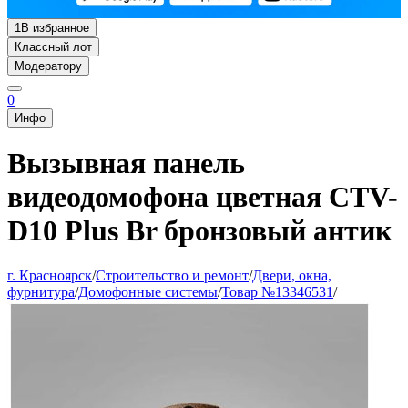
1
В избранное
Классный лот
Модератору
0
Инфо
Вызывная панель
видеодомофона цветная CTV-
D10 Plus Br бронзовый антик
г. Красноярск
/
Строительство и ремонт
/
Двери, окна,
фурнитура
/
Домофонные системы
/
Товар №13346531
/