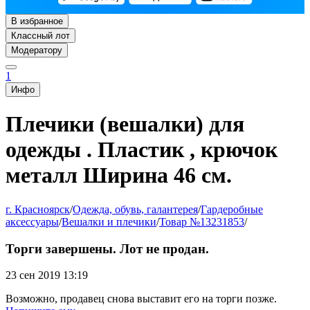
В избранное
Классный лот
Модератору
1
Инфо
Плечики (вешалки) для
одежды . Пластик , крючок
металл Ширина 46 см.
г. Красноярск
/
Одежда, обувь, галантерея
/
Гардеробные
аксессуары
/
Вешалки и плечики
/
Товар №13231853
/
Торги завершены. Лот не продан.
23 сен 2019 13:19
Возможно, продавец снова выставит его на торги позже.