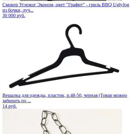
Смокер Углежог Эконом, цвет "Графит" - гриль BBQ UglyJog
из бочки, луч...
30 000
руб.
Вешалка для одежды, пластик, р.48-50, черная (Товар можно
забирать по ...
14
руб.