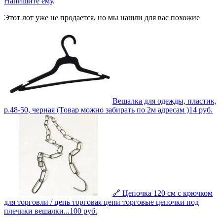
Напишите ему
.
Этот лот уже не продается, но мы нашли для вас похожие
Вешалка для одежды, пластик,
р.48-50, черная (Товар можно забирать по 2м адресам )
14
руб.
🔗 Цепочка 120 см с крючком
для торговли / цепь торговая цепи торговые цепочки под
плечики вешалки...
100
руб.