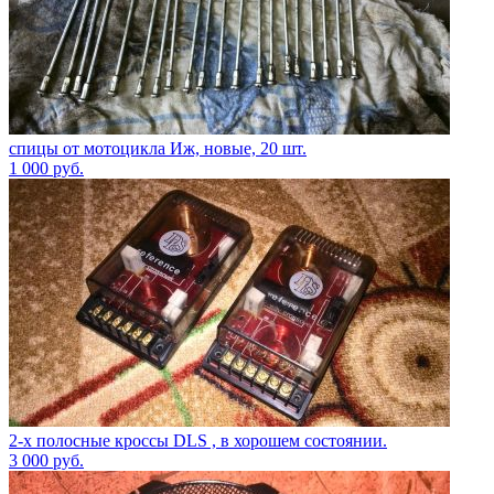
спицы от мотоцикла Иж, новые, 20 шт.
1 000
руб.
2-х полосные кроссы DLS , в хорошем состоянии.
3 000
руб.