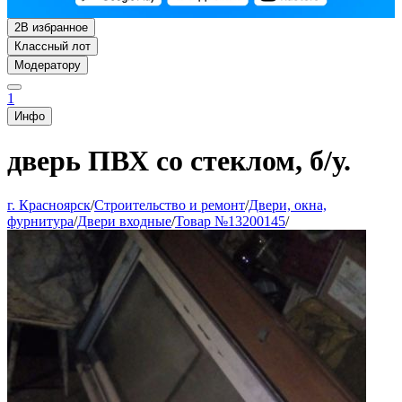
2
В избранное
Классный лот
Модератору
1
Инфо
дверь ПВХ со стеклом, б/у.
г. Красноярск
/
Строительство и ремонт
/
Двери, окна,
фурнитура
/
Двери входные
/
Товар №13200145
/