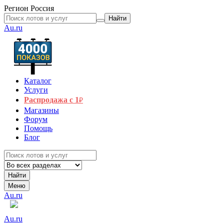
Регион
Россия
Найти
Au.ru
Каталог
Услуги
Распродажа с 1
₽
Магазины
Форум
Помощь
Блог
Найти
Меню
Au.ru
Au.ru