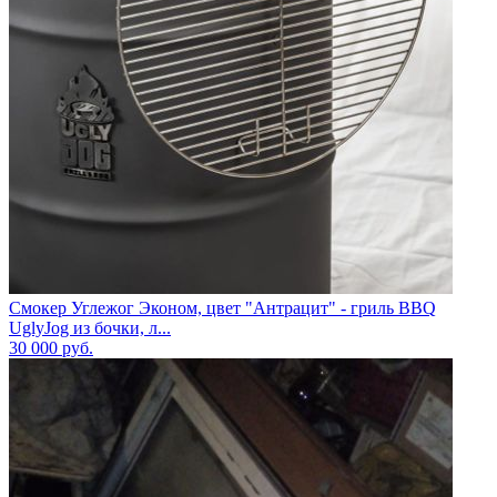
Смокер Углежог Эконом, цвет "Антрацит" - гриль BBQ
UglyJog из бочки, л...
30 000
руб.