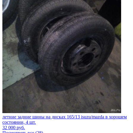
летние задние шины на дисках 165/13 isuzu/mazda в хорошем
состоянии, 4 шт.
32 000
руб.
Посмотреть все (28)