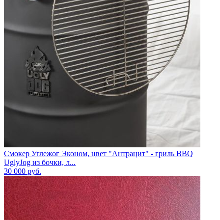
Смокер Углежог Эконом, цвет "Антрацит" - гриль BBQ
UglyJog из бочки, л...
30 000
руб.