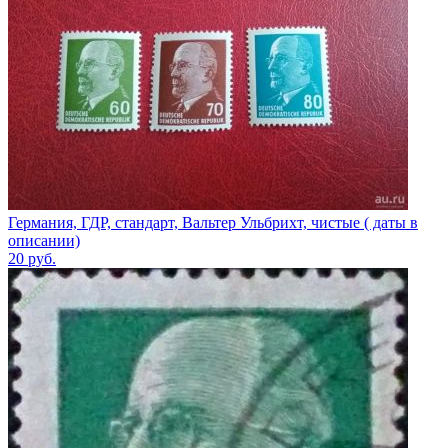
Германия, ГДР, стандарт, Вальтер Ульбрихт, чистые ( даты в
описании)
20
руб.