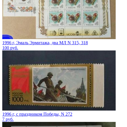
1996 г, Эмаль Эрмитажа, два МЛ N 315, 318
100
руб.
1996 г, с праздником Победы, N 272
7
руб.