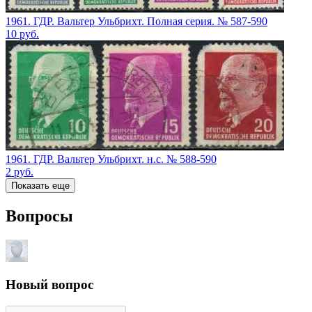
1961. ГДР. Вальтер Ульбрихт. Полная серия. № 587‑590
10
руб.
1961. ГДР. Вальтер Ульбрихт. н.с. № 588‑590
2
руб.
Показать еще
Вопросы
Новый вопрос