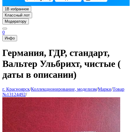
1
В избранное
Классный лот
Модератору
0
Инфо
Германия, ГДР, стандарт,
Вальтер Ульбрихт, чистые (
даты в описании)
г. Красноярск
/
Коллекционирование, моделизм
/
Марки
/
Товар
№13124492
/