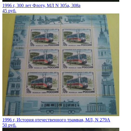
1996 г, 300 лет Флоту, МЛ N 305а, 308а
45
руб.
1996 г, История отечественного трамвая, МЛ, N 279A
50
руб.