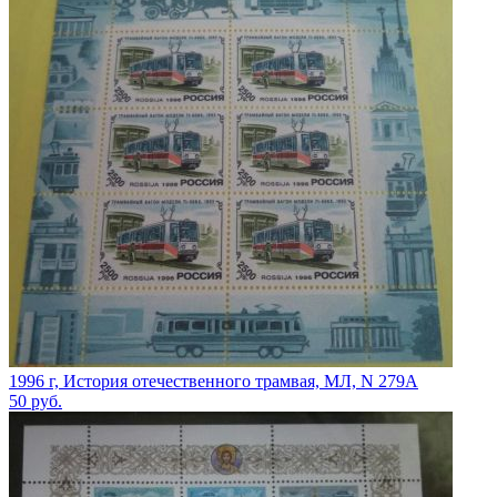
1996 г, История отечественного трамвая, МЛ, N 279A
50
руб.