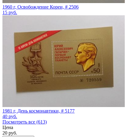
1960 г, Освобождение Кореи, # 2506
15
руб.
1981 г, День космонавтики, # 5177
40
руб.
Посмотреть все (613)
Цена
20
руб.