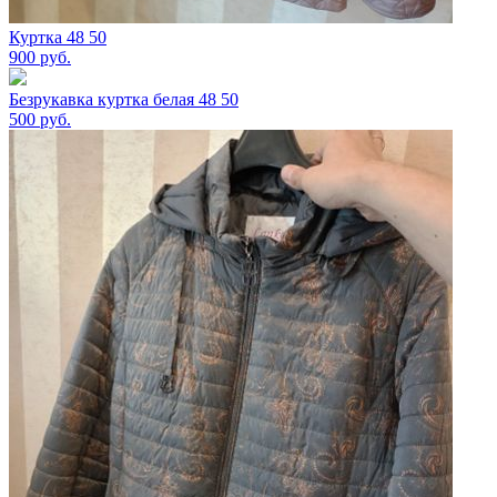
Куртка 48 50
900
руб.
Безрукавка куртка белая 48 50
500
руб.