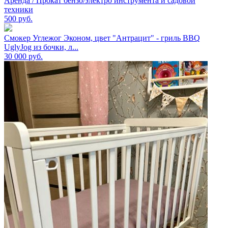
Аренда / Прокат бензо/электро инструмента и садовой
техники
500
руб.
Смокер Углежог Эконом, цвет "Антрацит" - гриль BBQ
UglyJog из бочки, л...
30 000
руб.