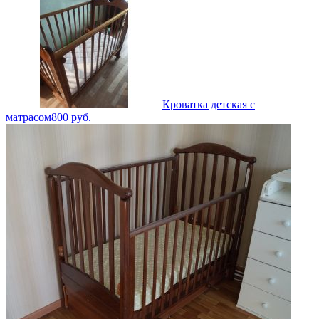
Кроватка детская с
матрасом
800
руб.