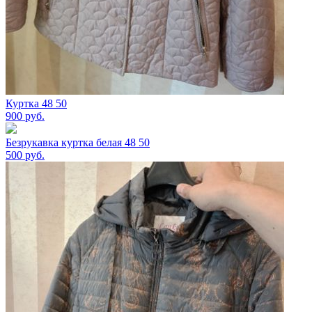
Куртка 48 50
900
руб.
Безрукавка куртка белая 48 50
500
руб.