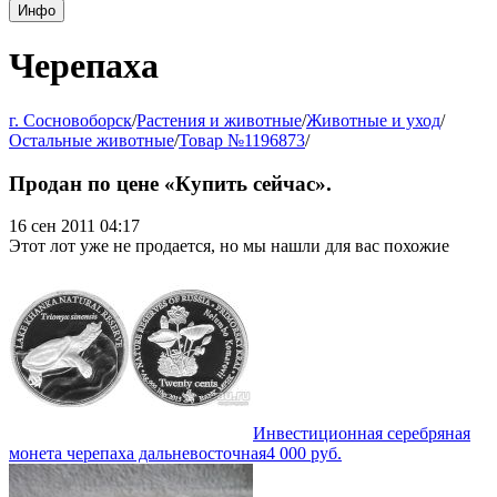
Инфо
Черепаха
г. Сосновоборск
/
Растения и животные
/
Животные и уход
/
Остальные животные
/
Товар №1196873
/
Продан по цене «Купить сейчас».
16 сен 2011 04:17
Этот лот уже не продается, но мы нашли для вас похожие
Инвестиционная серебряная
монета черепаха дальневосточная
4 000
руб.