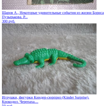
Шаров А., Некоторые удивительные события из жизни Бориса
Пузырькова. Р...
300
руб.
Игрушки, фигурки Киндер-сюрприз (Kinder Surprise).
Крокодил. Черепаха....
50
руб.