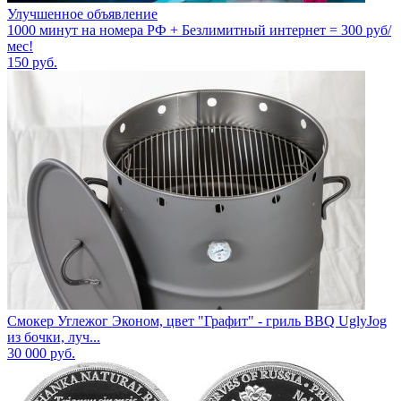
Улучшенное объявление
1000 минут на номера РФ + Безлимитный интернет = 300 руб/
мес!
150
руб.
Смокер Углежог Эконом, цвет "Графит" - гриль BBQ UglyJog
из бочки, луч...
30 000
руб.