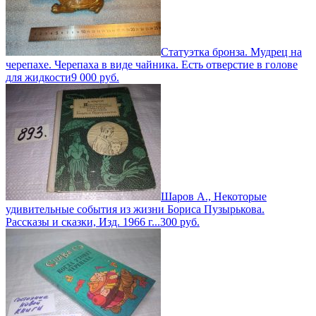
Статуэтка бронза. Мудрец на
черепахе. Черепаха в виде чайника. Есть отверстие в голове
для жидкости
9 000
руб.
Шаров А., Некоторые
удивительные события из жизни Бориса Пузырькова.
Рассказы и сказки, Изд. 1966 г...
300
руб.