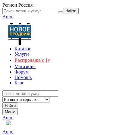
Регион
Россия
Найти
Au.ru
Каталог
Услуги
Распродажа с 1
₽
Магазины
Форум
Помощь
Блог
Найти
Меню
Au.ru
Au.ru