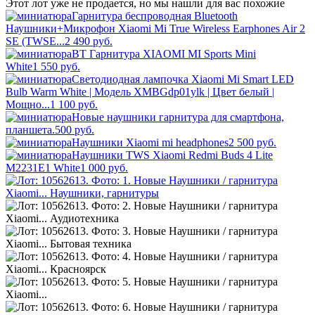
Этот лот уже не продается, но мы нашли для вас похожие
Гарнитура беспроводная Bluetooth
Наушники+Микрофон Xiaomi Mi True Wireless Earphones Air 2
SE (TWSE...
2 490
руб.
BT Гарнитура XIAOMI MI Sports Mini
White
1 550
руб.
Светодиодная лампочка Xiaomi Mi Smart LED
Bulb Warm White | Модель XMBGdp01ylk | Цвет белый |
Мощно...
1 100
руб.
Новые наушники гарнитура для смартфона,
планшета.
500
руб.
Наушники Xiaomi mi headphones
2 500
руб.
Наушники TWS Xiaomi Redmi Buds 4 Lite
M2231E1 White
1 000
руб.