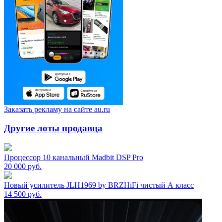
Заказать рекламу на сайте au.ru
Другие лоты продавца
Процессор 10 канальный Madbit DSP Pro
20 000
руб.
Новый усилитель JLH1969 by BRZHiFi чистый А класс
14 500
руб.