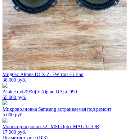
Мидбас Alpine DLX Z17W топ Hi End
38 000
руб.
Alpine dvi-9990j + Alpine DAI-C990
65 000
руб.
Микроволновка Samsung встраиваемая под ремонт
5 000
руб.
Монитор игровой 32” MSI Optix MAG321QR
17 000
руб.
Посмотреть все (103)