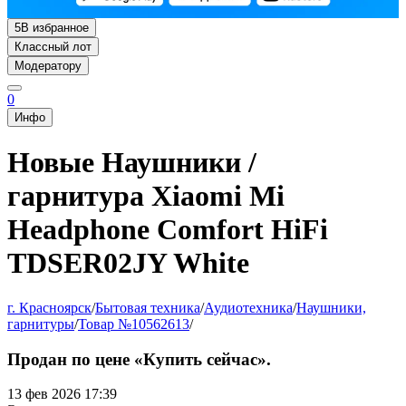
5
В избранное
Классный лот
Модератору
0
Инфо
Новые Наушники /
гарнитура Xiaomi Mi
Headphone Comfort HiFi
TDSER02JY White
г. Красноярск
/
Бытовая техника
/
Аудиотехника
/
Наушники,
гарнитуры
/
Товар №10562613
/
Продан по цене «Купить сейчас».
13 фев 2026 17:39